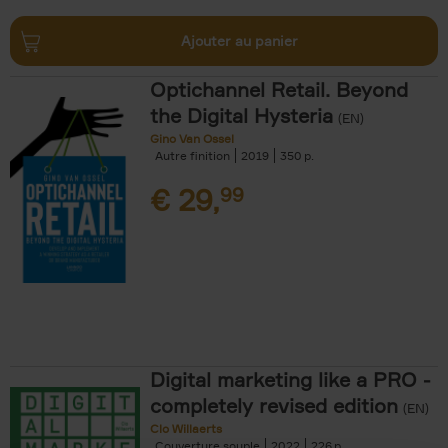
Ajouter au panier
Optichannel Retail. Beyond
the Digital Hysteria
(EN)
Gino Van Ossel
Autre finition
2019
350
€
29,
99
Digital marketing like a PRO -
completely revised edition
(EN)
Clo Willaerts
Couverture souple
2022
226