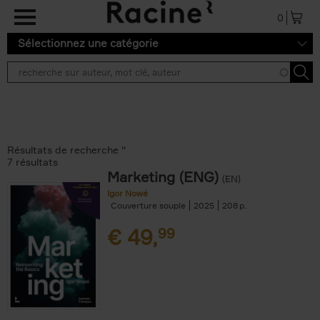
Aller au contenu principal
0
Sélectionnez une catégorie
Résultats de recherche ''
7 résultats
Marketing (ENG)
(EN)
Igor Nowé
Couverture souple
2025
208
€
49,
99