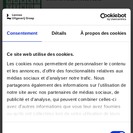
€
35,
50
Consentement
Détails
À propos des cookies
Ajouter au panier
Ce site web utilise des cookies.
Les cookies nous permettent de personnaliser le contenu
The Offer You Can't
et les annonces, d'offrir des fonctionnalités relatives aux
Refuse
(EN)
médias sociaux et d'analyser notre trafic. Nous
Steven Van Belleghem
partageons également des informations sur l'utilisation de
Couverture souple
2020
256
notre site avec nos partenaires de médias sociaux, de
€
37,
50
publicité et d'analyse, qui peuvent combiner celles-ci
avec d'autres informations que vous leur avez fournies
ou qu'ils ont collectées lors de votre utilisation de leurs
services.
Sélection