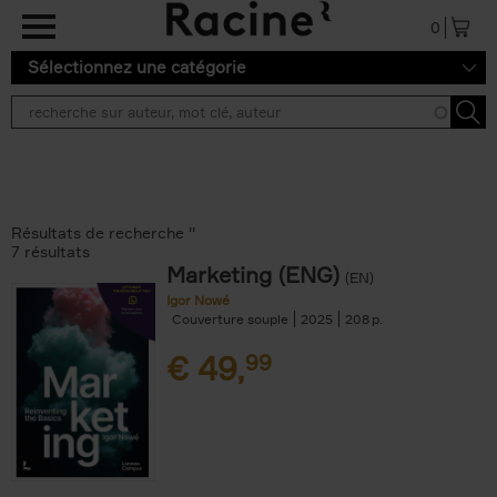
Aller au contenu principal
0
Sélectionnez une catégorie
Résultats de recherche ''
7 résultats
Marketing (ENG)
(EN)
Igor Nowé
Couverture souple
2025
208
€
49,
99