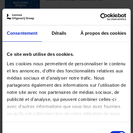
€
29,
99
Consentement
Détails
À propos des cookies
Ajouter au panier
Ce site web utilise des cookies.
Les cookies nous permettent de personnaliser le contenu
Optichannel Retail. Beyond
et les annonces, d'offrir des fonctionnalités relatives aux
the Digital Hysteria
(EN)
médias sociaux et d'analyser notre trafic. Nous
Gino Van Ossel
partageons également des informations sur l'utilisation de
Autre finition
2019
350
notre site avec nos partenaires de médias sociaux, de
€
29,
99
publicité et d'analyse, qui peuvent combiner celles-ci
avec d'autres informations que vous leur avez fournies
ou qu'ils ont collectées lors de votre utilisation de leurs
services.
Sélection