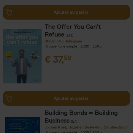
Ajouter au panier
The Offer You Can't
Refuse
(EN)
Steven Van Belleghem
Couverture souple
2020
256
€
37,
50
Ajouter au panier
Building Bonds = Building
Business
(EN)
Jochen Roef
Jozefien De Feyter
Carolien Boom
Couverture souple
2025
200