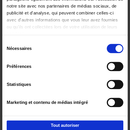
notre site avec nos partenaires de médias sociaux, de
€
37,
50
publicité et d'analyse, qui peuvent combiner celles-ci
avec d'autres informations que vous leur avez fournies
ou qu'ils ont collectées lors de votre utilisation de leurs
services.
Sélection
Nécessaires
du
Ajouter au panier
consentement
Building Bonds = Building
Préférences
Business
(EN)
Jochen Roef
Jozefien De Feyter
Carolien Boom
Couverture souple
2025
200
Statistiques
€
29,
99
Marketing et contenu de médias intégré
Tout autoriser