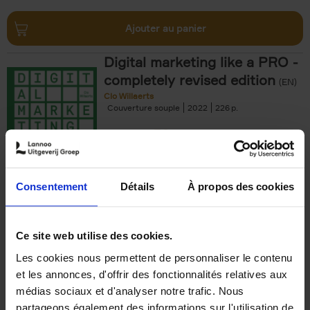
Ajouter au panier
Digital marketing like a PRO -
completely revised edition
(EN)
Clo Willaerts
Couverture souple
2022
226
€
35,
50
Consentement
Détails
À propos des cookies
Ajouter au panier
Ce site web utilise des cookies.
Les cookies nous permettent de personnaliser le contenu
The Offer You Can't
et les annonces, d'offrir des fonctionnalités relatives aux
Refuse
(EN)
médias sociaux et d'analyser notre trafic. Nous
Steven Van Belleghem
partageons également des informations sur l'utilisation de
Couverture souple
2020
256