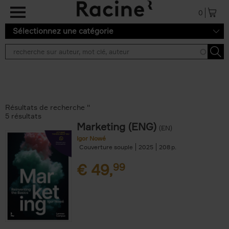
Aller au contenu principal
0
Sélectionnez une catégorie
Résultats de recherche ''
5 résultats
Marketing (ENG)
(EN)
Igor Nowé
Couverture souple
2025
208
€
49,
99