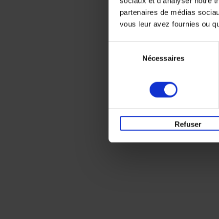
sociaux et d'analyser notre t
partenaires de médias sociaux
vous leur avez fournies ou qu'
Sélection
Nécessaires
du
consentement
Refuser