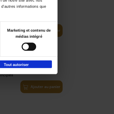
on de notre site avec nos
 d'autres informations que
iness
€
29,
99
(EN)
tal world
Marketing et contenu de
Ajouter au panier
médias intégré
Tout autoriser
€
34,
99
inciples
Ajouter au panier