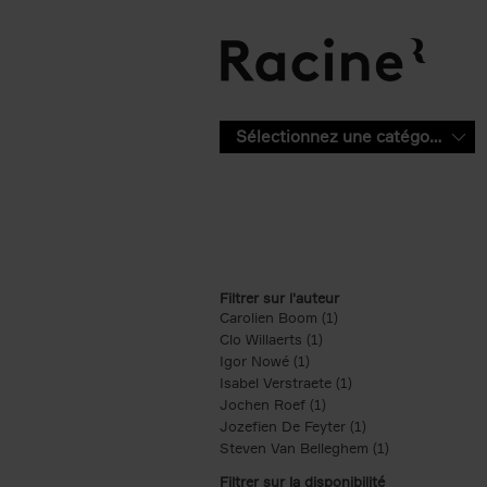
Aller au contenu principal
Sélectionnez une catégorie
Filtrer sur l'auteur
Carolien Boom (1)
Apply Carolien Boom fi
Clo Willaerts (1)
Apply Clo Willaerts filter
Igor Nowé (1)
Apply Igor Nowé filter
Isabel Verstraete (1)
Apply Isabel Verstrae
Jochen Roef (1)
Apply Jochen Roef filte
Jozefien De Feyter (1)
Apply Jozefien De 
Steven Van Belleghem (1)
Apply Steven V
Filtrer sur la disponibilité