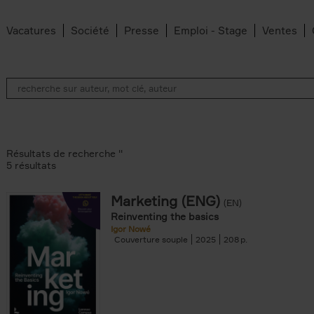
Vacatures
Société
Presse
Emploi - Stage
Ventes
Résultats de recherche ''
5 résultats
Marketing (ENG)
(EN)
lter
Reinventing the basics
Igor Nowé
Couverture souple
2025
208
te filter
r
Feyter filter
an Belleghem filter