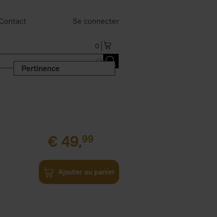
Contact
Se connecter
0
Pertinence
€
49,
99
Ajouter au panier