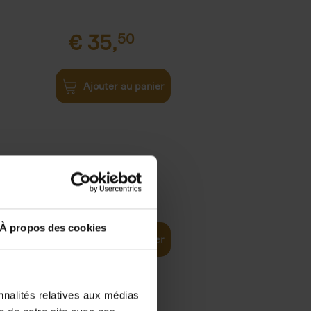
€
35,
50
Ajouter au panier
€
37,
50
)
ellent
À propos des cookies
Ajouter au panier
nnalités relatives aux médias