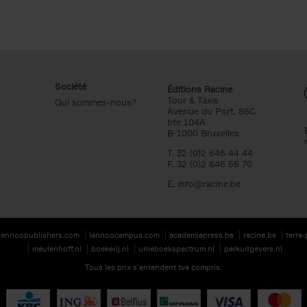
Société
Éditions Racine
Tour & Taxis
Qui sommes-nous?
Avenue du Port, 86C
bte 104A
B-1000 Bruxelles
T. 32 (0)2 646 44 44
F. 32 (0)2 646 55 70
E.
info@racine.be
lannoopublishers.com
lannoocampus.com
academiapress.be
racine.be
terra
meulenhoff.nl
boekerij.nl
unieboekspectrum.nl
parkuitgevers.nl
Tous les prix s’entendent tva compris.