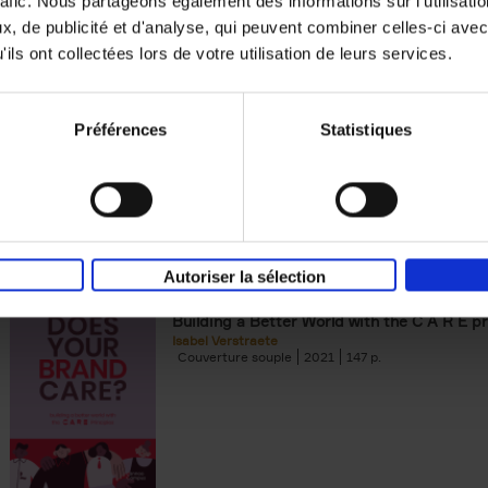
rafic. Nous partageons également des informations sur l'utilisati
, de publicité et d'analyse, qui peuvent combiner celles-ci avec
Building Bonds = Building Bus
ils ont collectées lors de votre utilisation de leurs services.
How to win buyers’ trust in a turbulent digi
Jochen Roef
Jozefien De Feyter
Carolien Boom
Couverture souple
2025
200
Préférences
Statistiques
Autoriser la sélection
Does Your Brand Care?
(EN)
Building a Better World with the C A R E pr
Isabel Verstraete
Couverture souple
2021
147