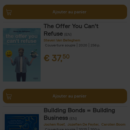
Ajouter au panier
The Offer You Can't
Refuse
(EN)
Steven Van Belleghem
Couverture souple
2020
256
€
37,
50
Ajouter au panier
Building Bonds = Building
Business
(EN)
Jochen Roef
Jozefien De Feyter
Carolien Boom
Couverture souple
2025
200