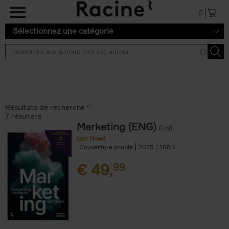
Aller au contenu principal
0
Sélectionnez une catégorie
Résultats de recherche ''
7 résultats
Marketing (ENG)
(EN)
Igor Nowé
Couverture souple
2025
208
€
49,
99