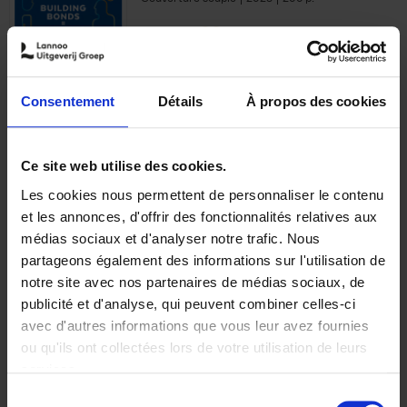
€
29,
99
Consentement
Détails
À propos des cookies
Ajouter au panier
Ce site web utilise des cookies.
Les cookies nous permettent de personnaliser le contenu
Optichannel Retail. Beyond
et les annonces, d'offrir des fonctionnalités relatives aux
the Digital Hysteria
(EN)
médias sociaux et d'analyser notre trafic. Nous
Gino Van Ossel
partageons également des informations sur l'utilisation de
Autre finition
2019
350
notre site avec nos partenaires de médias sociaux, de
€
29,
99
publicité et d'analyse, qui peuvent combiner celles-ci
avec d'autres informations que vous leur avez fournies
ou qu'ils ont collectées lors de votre utilisation de leurs
services.
Sélection