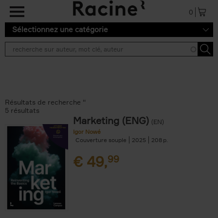
Aller au contenu principal
0
Sélectionnez une catégorie
Résultats de recherche ''
5 résultats
Marketing (ENG)
(EN)
Igor Nowé
Couverture souple
2025
208
€
49,
99