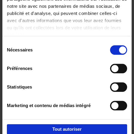
notre site avec nos partenaires de médias sociaux, de
€
29,
99
publicité et d'analyse, qui peuvent combiner celles-ci
avec d'autres informations que vous leur avez fournies
ou qu'ils ont collectées lors de votre utilisation de leurs
services.
Sélection
Nécessaires
du
Ajouter au panier
consentement
Digital marketing like a PRO -
Préférences
completely revised edition
(EN)
Clo Willaerts
Couverture souple
2022
226
Statistiques
€
35,
50
Marketing et contenu de médias intégré
Tout autoriser