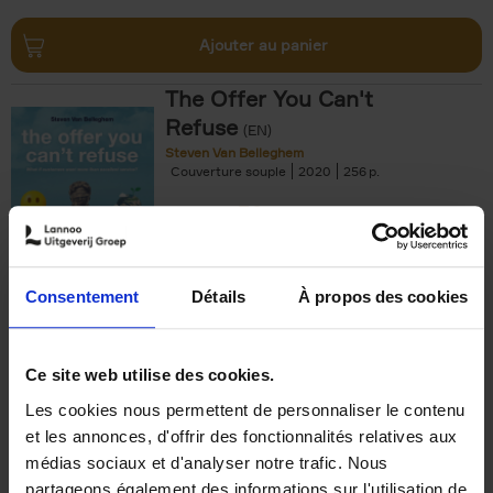
Ajouter au panier
The Offer You Can't
Refuse
(EN)
Steven Van Belleghem
Couverture souple
2020
256
€
37,
50
Consentement
Détails
À propos des cookies
Ajouter au panier
Ce site web utilise des cookies.
Les cookies nous permettent de personnaliser le contenu
Building Bonds = Building
et les annonces, d'offrir des fonctionnalités relatives aux
Business
(EN)
médias sociaux et d'analyser notre trafic. Nous
Jochen Roef
Jozefien De Feyter
Carolien Boom
partageons également des informations sur l'utilisation de
Couverture souple
2025
200