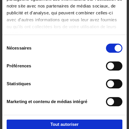
notre site avec nos partenaires de médias sociaux, de
€
29,
99
publicité et d'analyse, qui peuvent combiner celles-ci
avec d'autres informations que vous leur avez fournies
ou qu'ils ont collectées lors de votre utilisation de leurs
services.
Sélection
Nécessaires
du
Ajouter au panier
consentement
Digital marketing like a PRO -
Préférences
completely revised edition
(EN)
Clo Willaerts
Couverture souple
2022
226
Statistiques
€
35,
50
Marketing et contenu de médias intégré
Tout autoriser