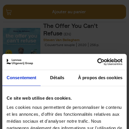
Ajouter au panier
The Offer You Can't
Refuse
(EN)
Steven Van Belleghem
Couverture souple
2020
256
€
37,
50
Consentement
Détails
À propos des cookies
Ajouter au panier
Ce site web utilise des cookies.
Les cookies nous permettent de personnaliser le contenu
Building Bonds = Building
et les annonces, d'offrir des fonctionnalités relatives aux
Business
(EN)
médias sociaux et d'analyser notre trafic. Nous
Jochen Roef
Jozefien De Feyter
Carolien Boom
partageons également des informations sur l'utilisation de
Couverture souple
2025
200