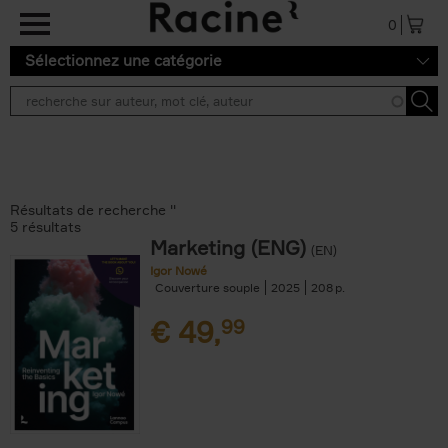
Aller au contenu principal
0
Sélectionnez une catégorie
Résultats de recherche ''
5 résultats
Marketing (ENG)
(EN)
Igor Nowé
Couverture souple
2025
208
€
49,
99