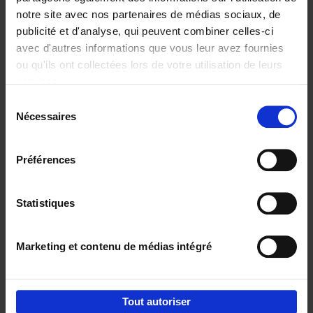
notre site avec nos partenaires de médias sociaux, de
€
29,
99
publicité et d'analyse, qui peuvent combiner celles-ci
avec d'autres informations que vous leur avez fournies
ou qu'ils ont collectées lors de votre utilisation de leurs
services.
Sélection
Nécessaires
du
Ajouter au panier
consentement
Digital marketing like a PRO -
Préférences
completely revised edition
(EN)
Clo Willaerts
Couverture souple
2022
226
Statistiques
€
35,
50
Marketing et contenu de médias intégré
Tout autoriser