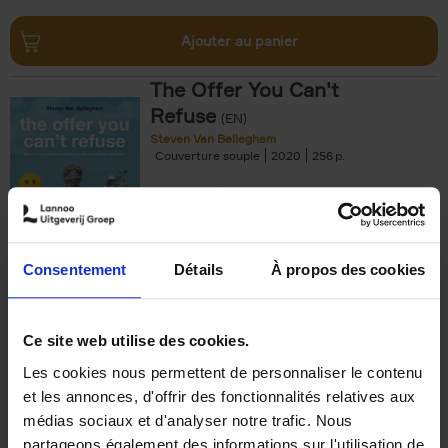
Ajouter au panier
The Offer You Can't
Refuse
(EN)
Steven Van Belleghem
Couverture souple
2020
256
€
37,
50
Consentement
Détails
À propos des cookies
Ajouter au panier
Ce site web utilise des cookies.
Les cookies nous permettent de personnaliser le contenu
Building Bonds = Building
et les annonces, d'offrir des fonctionnalités relatives aux
Business
(EN)
médias sociaux et d'analyser notre trafic. Nous
Jochen Roef
Jozefien De Feyter
Carolien Boom
partageons également des informations sur l'utilisation de
Couverture souple
2025
200