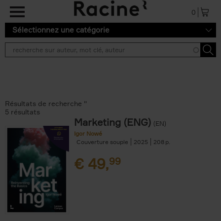
Aller au contenu principal
0
Sélectionnez une catégorie
Résultats de recherche ''
5 résultats
Marketing (ENG)
(EN)
Igor Nowé
Couverture souple
2025
208
€
49,
99