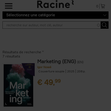
Aller au contenu principal
0
Sélectionnez une catégorie
Résultats de recherche ''
7 résultats
Marketing (ENG)
(EN)
Igor Nowé
Couverture souple
2025
208
€
49,
99