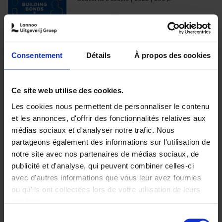
€
29,
99
Consentement
Détails
À propos des cookies
Ajouter au panier
Ce site web utilise des cookies.
Les cookies nous permettent de personnaliser le contenu
Optichannel Retail. Beyond
et les annonces, d'offrir des fonctionnalités relatives aux
the Digital Hysteria
(EN)
médias sociaux et d'analyser notre trafic. Nous
Gino Van Ossel
partageons également des informations sur l'utilisation de
Autre finition
2019
350
notre site avec nos partenaires de médias sociaux, de
€
29,
99
publicité et d'analyse, qui peuvent combiner celles-ci
avec d'autres informations que vous leur avez fournies
ou qu'ils ont collectées lors de votre utilisation de leurs
services.
Sélection