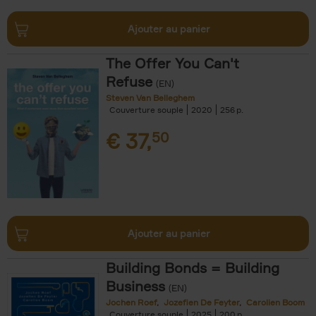
Ajouter au panier
The Offer You Can't
Refuse
(EN)
Steven Van Belleghem
Couverture souple
2020
256
€
37,
50
Ajouter au panier
Building Bonds = Building
Business
(EN)
Jochen Roef
Jozefien De Feyter
Carolien Boom
Couverture souple
2025
200