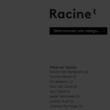
Aller au contenu principal
Sélectionnez une catégorie
Filtrer sur l'auteur
Steven Van Belleghem (2)
Apply Steven V
Carolien Boom (1)
Apply Carolien Boom fi
Clo Willaerts (1)
Apply Clo Willaerts filter
Gino Van Ossel (1)
Apply Gino Van Ossel 
Igor Nowé (1)
Apply Igor Nowé filter
Isabel Verstraete (1)
Apply Isabel Verstrae
Jochen Roef (1)
Apply Jochen Roef filte
Jozefien De Feyter (1)
Apply Jozefien De 