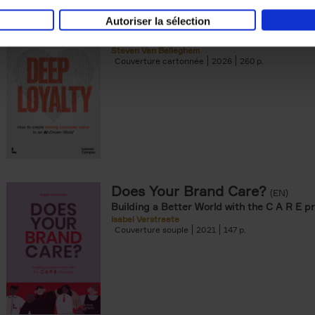
Autoriser la sélection
Deep Loyalty (ENG)
(EN)
Steven Van Belleghem
Couverture cartonnée
2026
260
Does Your Brand Care?
(EN)
Building a Better World with the C A R E pr
Isabel Verstraete
Couverture souple
2021
147