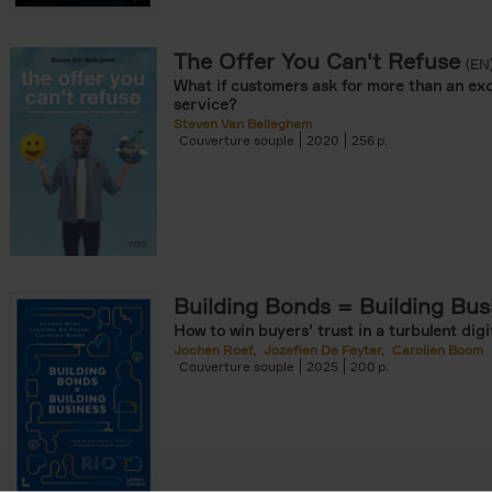
The Offer You Can't Refuse
onible prochainement filter
(EN
What if customers ask for more than an exc
tock filter
service?
Steven Van Belleghem
Couverture souple
2020
256
ouple filter
er
re cartonnée filter
er
Building Bonds = Building Bus
How to win buyers’ trust in a turbulent digi
Jochen Roef
Jozefien De Feyter
Carolien Boom
Couverture souple
2025
200