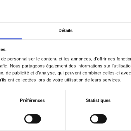
Optichannel Retail. Beyond the
Hysteria
(EN)
Develop and Implement a Winning Strategy
Détails
Retailer or Brand Manufacturer
Gino Van Ossel
Autre finition
2019
350
ies.
e personnaliser le contenu et les annonces, d'offrir des fonctio
rafic. Nous partageons également des informations sur l'utilisati
, de publicité et d'analyse, qui peuvent combiner celles-ci avec
Digital marketing like a PRO -
ils ont collectées lors de votre utilisation de leurs services.
completely revised edition
(EN)
Prepare. Run. Optimize.
Clo Willaerts
Préférences
Statistiques
Couverture souple
2022
226