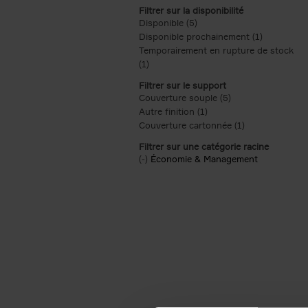
Filtrer sur la disponibilité
Disponible (5)
Apply Disponible filter
Disponible prochainement (1)
Apply Disp
Temporairement en rupture de stock
(1)
Apply Temporairement en rupture de s
Filtrer sur le support
Couverture souple (5)
Apply Couverture s
Autre finition (1)
Apply Autre finition filt
Couverture cartonnée (1)
Apply Couvertu
Filtrer sur une catégorie racine
(-)
Remove Économie & Management filt
Économie & Management