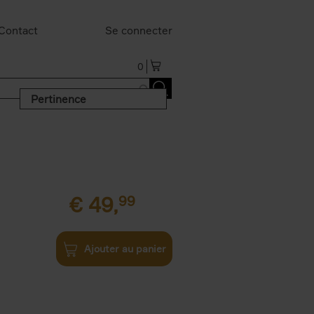
Contact
Se connecter
0
Pertinence
€
49,
99
Ajouter au panier