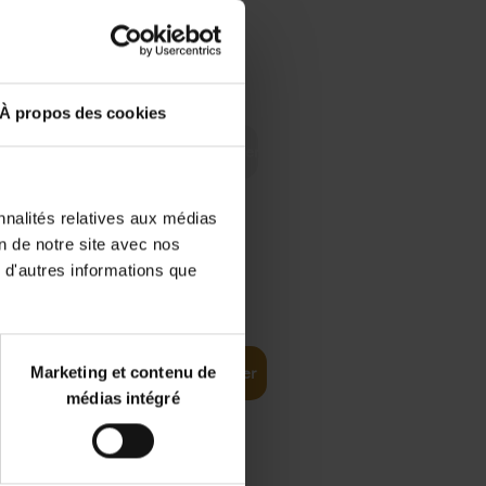
 Digital
€
29,
99
 as a
À propos des cookies
nnalités relatives aux médias
on de notre site avec nos
 d'autres informations que
€
35,
50
Marketing et contenu de
Ajouter au panier
médias intégré