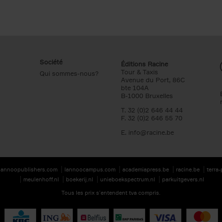
Société
Éditions Racine
Tour & Taxis
Qui sommes-nous?
Avenue du Port, 86C
bte 104A
B-1000 Bruxelles
T. 32 (0)2 646 44 44
F. 32 (0)2 646 55 70
E.
info@racine.be
lannoopublishers.com
lannoocampus.com
academiapress.be
racine.be
terra
meulenhoff.nl
boekerij.nl
unieboekspectrum.nl
parkuitgevers.nl
Tous les prix s’entendent tva compris.