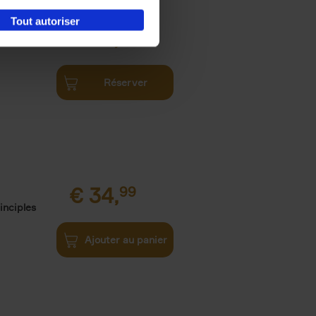
Tout autoriser
€
34,
99
Réserver
€
34,
99
inciples
Ajouter au panier