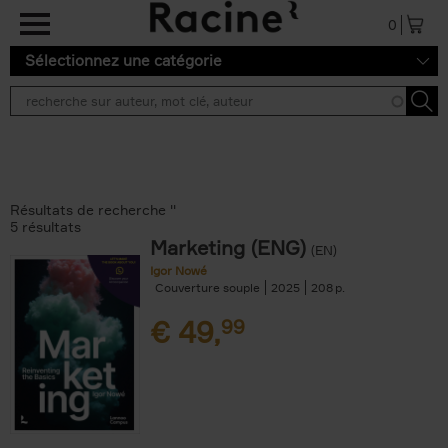
Aller au contenu principal
0
Sélectionnez une catégorie
Résultats de recherche ''
5 résultats
Marketing (ENG)
(EN)
Igor Nowé
Couverture souple
2025
208
€
49,
99