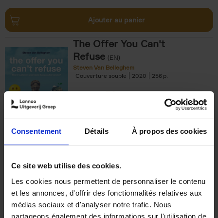
Ajouter au panier
The Offer You Can't
Refuse
(EN)
Steven Van Belleghem
Couverture souple
2020
256
€
37,
50
Consentement
Détails
À propos des cookies
Ajouter au panier
Ce site web utilise des cookies.
Les cookies nous permettent de personnaliser le contenu
Building Bonds = Building
et les annonces, d'offrir des fonctionnalités relatives aux
Business
(EN)
médias sociaux et d'analyser notre trafic. Nous
Jochen Roef
Jozefien De Feyter
Carolien Boom
partageons également des informations sur l'utilisation de
Couverture souple
2025
200