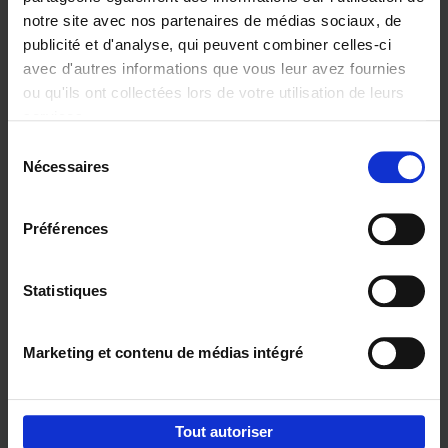
notre site avec nos partenaires de médias sociaux, de
€
29,
99
publicité et d'analyse, qui peuvent combiner celles-ci
avec d'autres informations que vous leur avez fournies
ou qu'ils ont collectées lors de votre utilisation de leurs
services.
Sélection
Nécessaires
du
Ajouter au panier
consentement
Digital marketing like a PRO -
Préférences
completely revised edition
(EN)
Clo Willaerts
Couverture souple
2022
226
Statistiques
€
35,
50
Marketing et contenu de médias intégré
Tout autoriser