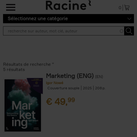
Aller au contenu principal
0
Sélectionnez une catégorie
Résultats de recherche ''
5 résultats
Marketing (ENG)
(EN)
Igor Nowé
Couverture souple
2025
208
€
49,
99