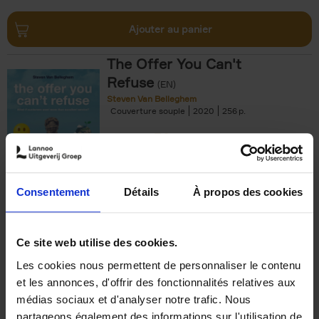
Ajouter au panier
The Offer You Can't
Refuse
(EN)
Steven Van Belleghem
Couverture souple
2020
256
€
37,
50
Consentement
Détails
À propos des cookies
Ajouter au panier
Ce site web utilise des cookies.
Les cookies nous permettent de personnaliser le contenu
Building Bonds = Building
et les annonces, d'offrir des fonctionnalités relatives aux
Business
(EN)
médias sociaux et d'analyser notre trafic. Nous
Jochen Roef
Jozefien De Feyter
Carolien Boom
partageons également des informations sur l'utilisation de
Couverture souple
2025
200