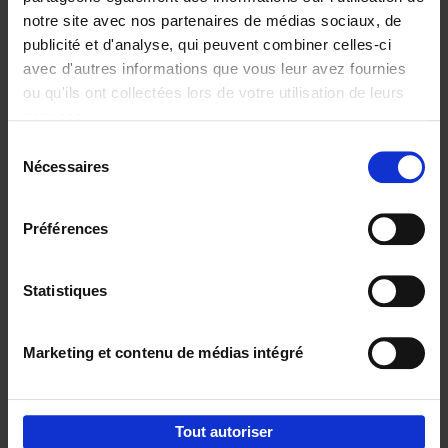
notre site avec nos partenaires de médias sociaux, de
€
29,
99
publicité et d'analyse, qui peuvent combiner celles-ci
avec d'autres informations que vous leur avez fournies
ou qu'ils ont collectées lors de votre utilisation de leurs
services.
Sélection
Nécessaires
du
Ajouter au panier
consentement
Digital marketing like a PRO -
Préférences
completely revised edition
(EN)
Clo Willaerts
Couverture souple
2022
226
Statistiques
€
35,
50
Marketing et contenu de médias intégré
Tout autoriser