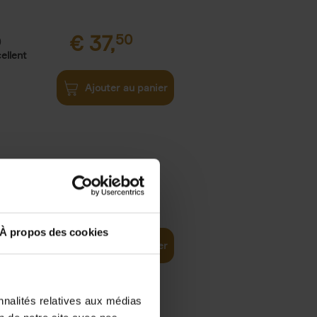
€
37,
50
)
ellent
Ajouter au panier
iness
€
29,
99
(EN)
tal world
À propos des cookies
Ajouter au panier
nnalités relatives aux médias