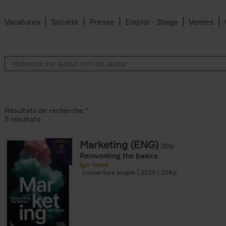
Vacatures
Société
Presse
Emploi - Stage
Ventes
Résultats de recherche ''
5 résultats
Marketing (ENG)
(EN)
lter
Reinventing the basics
Igor Nowé
Couverture souple
2025
208
te filter
r
Feyter filter
an Belleghem filter