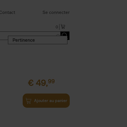
Contact
Se connecter
0
Pertinence
€
49,
99
Ajouter au panier