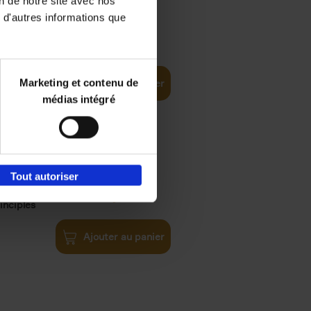
on de notre site avec nos
 d'autres informations que
€
35,
50
Marketing et contenu de
Ajouter au panier
médias intégré
Tout autoriser
€
34,
99
inciples
Ajouter au panier