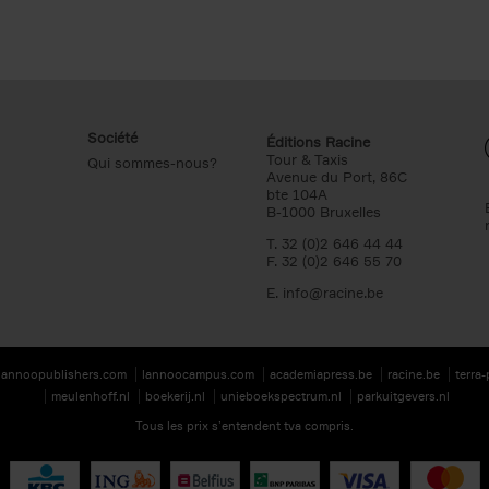
Société
Éditions Racine
Tour & Taxis
Qui sommes-nous?
Avenue du Port, 86C
bte 104A
B-1000 Bruxelles
T. 32 (0)2 646 44 44
F. 32 (0)2 646 55 70
E.
info@racine.be
lannoopublishers.com
lannoocampus.com
academiapress.be
racine.be
terra
meulenhoff.nl
boekerij.nl
unieboekspectrum.nl
parkuitgevers.nl
Tous les prix s’entendent tva compris.