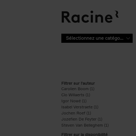
Aller au contenu principal
Sélectionnez une catégorie
Filtrer sur l'auteur
Carolien Boom (1)
Apply Carolien Boom fi
Clo Willaerts (1)
Apply Clo Willaerts filter
Igor Nowé (1)
Apply Igor Nowé filter
Isabel Verstraete (1)
Apply Isabel Verstrae
Jochen Roef (1)
Apply Jochen Roef filte
Jozefien De Feyter (1)
Apply Jozefien De 
Steven Van Belleghem (1)
Apply Steven V
Filtrer sur la disponibilité