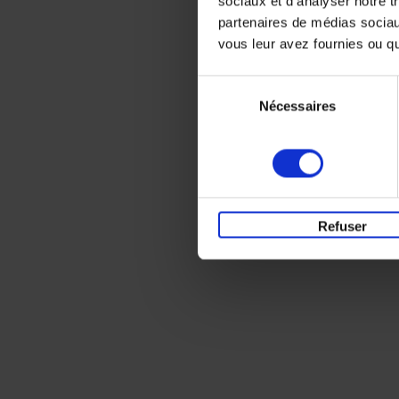
sociaux et d'analyser notre t
partenaires de médias sociaux
vous leur avez fournies ou qu'
Sélection
Nécessaires
du
consentement
Refuser