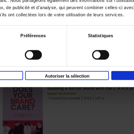
rafic. Nous partageons également des informations sur l'utilisati
, de publicité et d'analyse, qui peuvent combiner celles-ci avec
Digital marketing like a PRO -
ils ont collectées lors de votre utilisation de leurs services.
completely revised edition
(EN)
Prepare. Run. Optimize.
Clo Willaerts
Préférences
Statistiques
Couverture souple
2022
226
Autoriser la sélection
Does Your Brand Care?
(EN)
Building a Better World with the C A R E pr
Isabel Verstraete
Couverture souple
2021
147