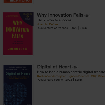
Why Innovation Fails
(EN)
The 7 keys to success
Joachim De Vos
Couverture cartonnée
2022
316
Digital at Heart
(EN)
How to lead a human centric digital transf
Karlien Vanderheyden
Ignace Decroix
Stijn Viae
Couverture souple
2025
328