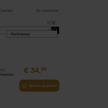
Contact
Se connecter
0
Pertinence
€
34,
99
(EN)
Monetize
Ajouter au panier