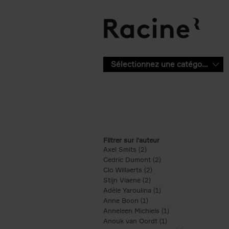
Aller au contenu principal
Sélectionnez une catégorie
Filtrer sur l'auteur
Axel Smits (2)
Apply Axel Smits filter
Cedric Dumont (2)
Apply Cedric Dumont f
Clo Willaerts (2)
Apply Clo Willaerts filter
Stijn Viaene (2)
Apply Stijn Viaene filter
Adèle Yaroulina (1)
Apply Adèle Yaroulina 
Anne Boon (1)
Apply Anne Boon filter
Anneleen Michiels (1)
Apply Anneleen Mich
Anouk van Oordt (1)
Apply Anouk van Oor