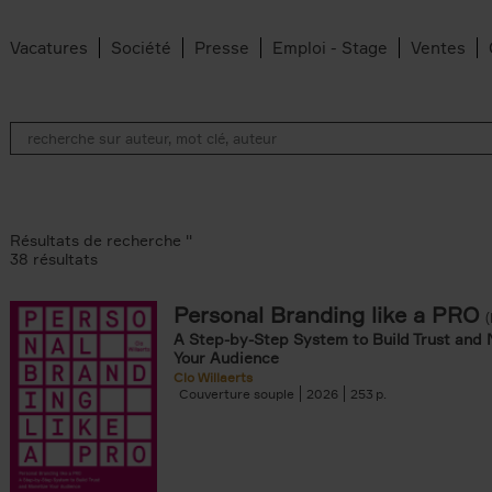
Vacatures
Société
Presse
Emploi - Stage
Ventes
Résultats de recherche ''
38 résultats
Personal Branding like a PRO
A Step-by-Step System to Build Trust and 
ilter
Your Audience
Clo Willaerts
Couverture souple
2026
253
filter
iels filter
dt filter