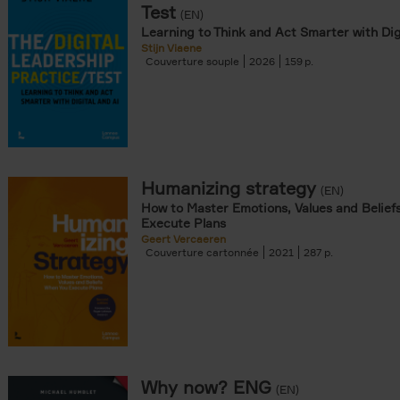
Test
(EN)
Learning to Think and Act Smarter with Dig
Stijn Viaene
Couverture souple
2026
159
Humanizing strategy
(EN)
How to Master Emotions, Values and Belief
Execute Plans
Geert Vercaeren
Couverture cartonnée
2021
287
Why now? ENG
(EN)