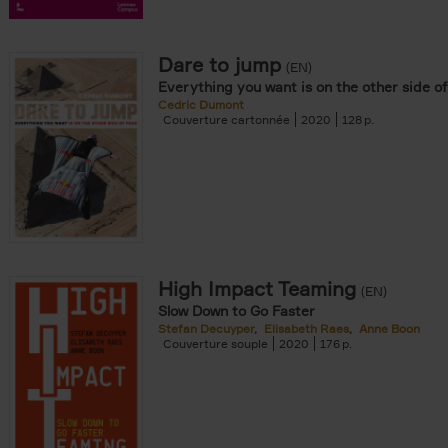
 den Bussche filter
r
Dare to jump
(EN)
Everything you want is on the other side of
Cedric Dumont
Couverture cartonnée
2020
128
souple filter
re cartonnée filter
nomie & Management filter
High Impact Teaming
(EN)
Slow Down to Go Faster
Stefan Decuyper
Elisabeth Raes
Anne Boon
Couverture souple
2020
176