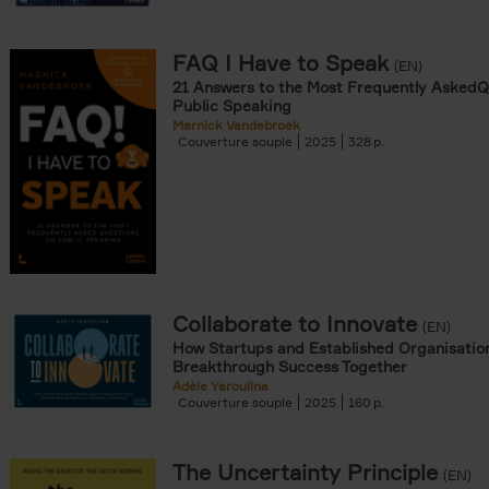
FAQ I Have to Speak
(EN)
21 Answers to the Most Frequently AskedQ
Public Speaking
Marnick Vandebroek
Couverture souple
2025
328
Collaborate to Innovate
(EN)
How Startups and Established Organisatio
Breakthrough Success Together
Adèle Yaroulina
Couverture souple
2025
160
The Uncertainty Principle
(EN)