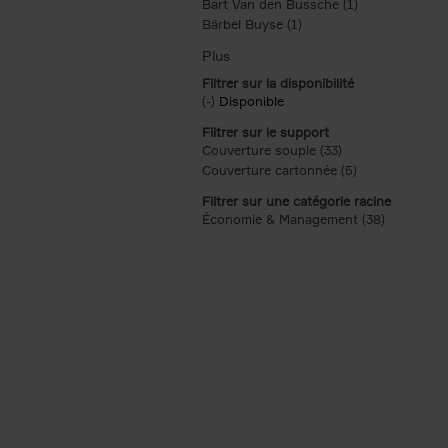
Bart Van den Bussche (1)
Apply Bart Van
Bärbel Buyse (1)
Apply Bärbel Buyse filte
Filtrer sur la disponibilité
(-)
Remove Disponible filter
Disponible
Filtrer sur le support
Couverture souple (33)
Apply Couverture 
Couverture cartonnée (5)
Apply Couvertu
Filtrer sur une catégorie racine
Économie & Management (38)
Apply Éco