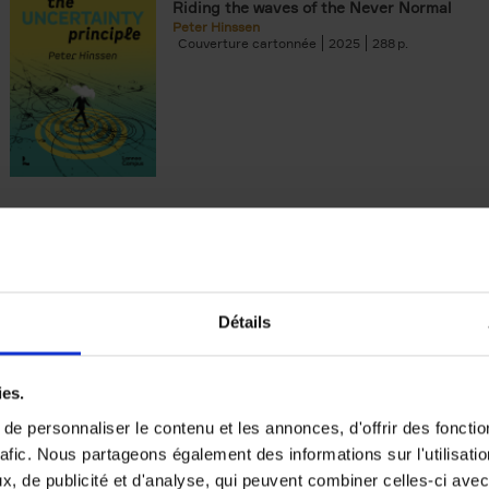
Riding the waves of the Never Normal
Peter Hinssen
Couverture cartonnée
2025
288
The Double-Gold Mindset
(EN)
Dominic Rossi
Couverture souple
2025
200
Détails
ies.
e personnaliser le contenu et les annonces, d'offrir des fonctio
rafic. Nous partageons également des informations sur l'utilisati
Reshape Your Career
, de publicité et d'analyse, qui peuvent combiner celles-ci avec
(EN)