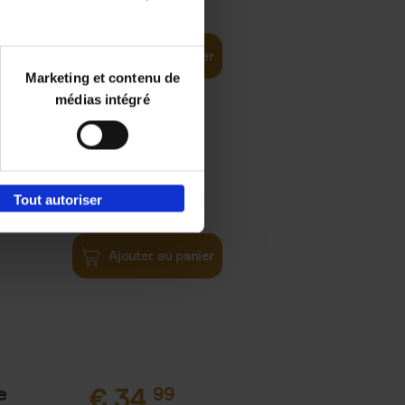
Tipping
Ajouter au panier
Marketing et contenu de
médias intégré
ity
€
34,
99
(EN)
Tout autoriser
Path
Ajouter au panier
e
€
34,
99