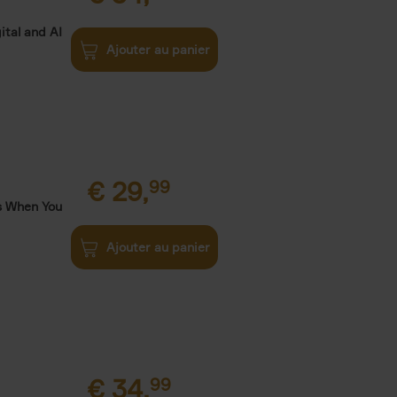
ital and AI
Ajouter au panier
€
29,
99
s When You
Ajouter au panier
€
34,
99