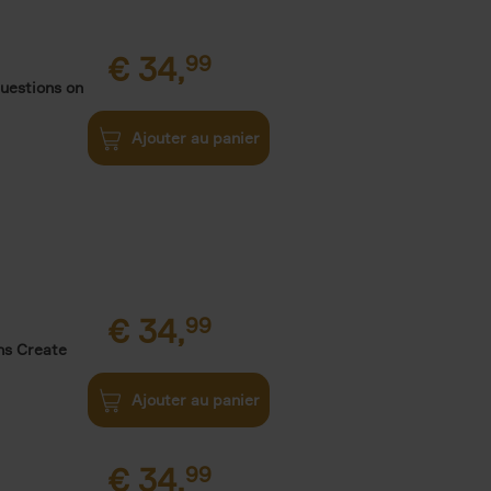
€
34,
99
uestions on
Ajouter au panier
€
34,
99
ns Create
Ajouter au panier
€
34,
99