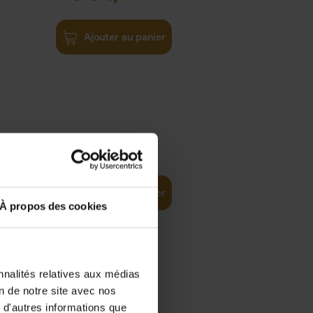
Ajouter au panier
€
29,
99
Ajouter au panier
À propos des cookies
nnalités relatives aux médias
on de notre site avec nos
€
34,
99
 d'autres informations que