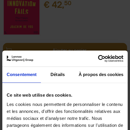
€
42,
50
Ajouter au panier
The Uncertainty Principle
(EN)
Peter Hinssen
Consentement
Détails
À propos des cookies
Couverture cartonnée
2025
288
€
34,
99
Ce site web utilise des cookies.
Les cookies nous permettent de personnaliser le contenu
et les annonces, d'offrir des fonctionnalités relatives aux
médias sociaux et d'analyser notre trafic. Nous
partageons également des informations sur l'utilisation de