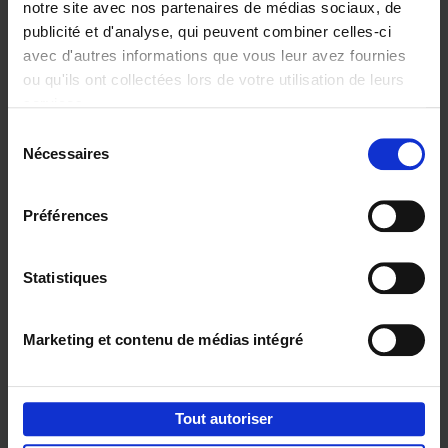
notre site avec nos partenaires de médias sociaux, de
Ajouter au panier
publicité et d'analyse, qui peuvent combiner celles-ci
avec d'autres informations que vous leur avez fournies
Humanizing strategy
(EN)
ou qu'ils ont collectées lors de votre utilisation de leurs
Geert Vercaeren
services.
Couverture cartonnée
2021
287
Sélection
€
29,
99
Nécessaires
du
consentement
Préférences
Statistiques
Ajouter au panier
Marketing et contenu de médias intégré
Money & Generations
(EN)
Anneleen Michiels
Claudia Binz Astrachan
Couverture cartonnée
2025
190
Tout autoriser
€
34,
99