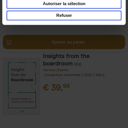
Autoriser la sélection
Refuser
Ajouter au panier
Insights from the
boardroom
(EN)
Herman Daems
Couverture cartonnée
2020
240
€
39,
99