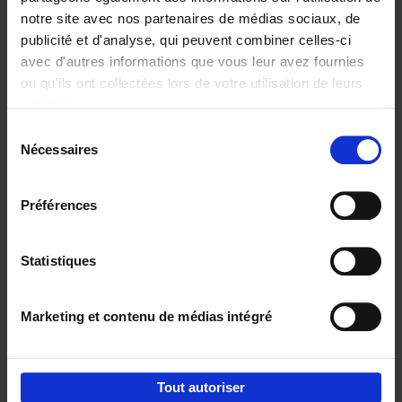
notre site avec nos partenaires de médias sociaux, de
€
29,
99
publicité et d'analyse, qui peuvent combiner celles-ci
avec d'autres informations que vous leur avez fournies
ou qu'ils ont collectées lors de votre utilisation de leurs
services.
Sélection
Nécessaires
du
Ajouter au panier
consentement
Digital marketing like a PRO -
Préférences
completely revised edition
(EN)
Clo Willaerts
Couverture souple
2022
226
Statistiques
€
35,
50
Marketing et contenu de médias intégré
Tout autoriser