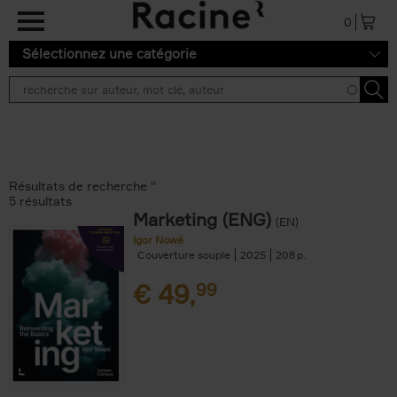
Aller au contenu principal
0
Sélectionnez une catégorie
Résultats de recherche ''
5 résultats
Marketing (ENG)
(EN)
Igor Nowé
Couverture souple
2025
208
€
49,
99