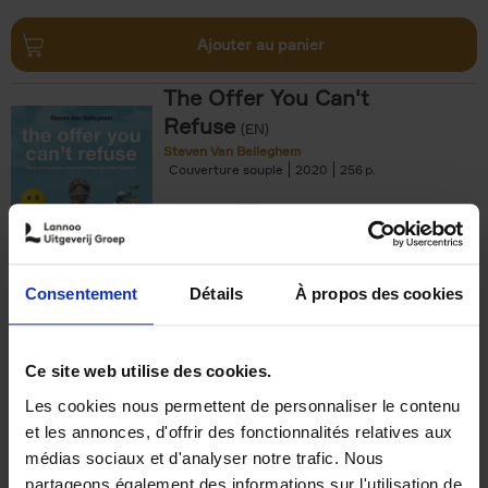
Ajouter au panier
The Offer You Can't
Refuse
(EN)
Steven Van Belleghem
Couverture souple
2020
256
€
37,
50
Consentement
Détails
À propos des cookies
Ajouter au panier
Ce site web utilise des cookies.
Les cookies nous permettent de personnaliser le contenu
Building Bonds = Building
et les annonces, d'offrir des fonctionnalités relatives aux
Business
(EN)
médias sociaux et d'analyser notre trafic. Nous
Jochen Roef
Jozefien De Feyter
Carolien Boom
partageons également des informations sur l'utilisation de
Couverture souple
2025
200