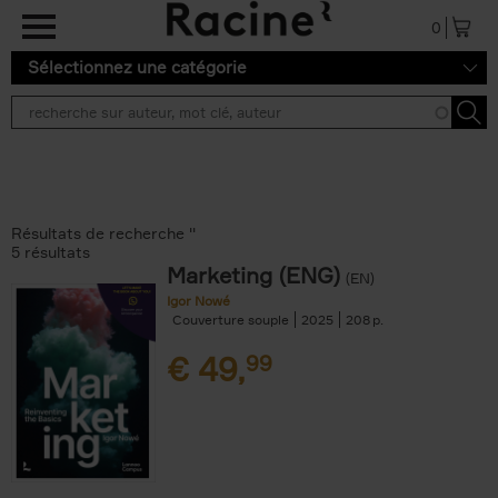
Aller au contenu principal
0
Sélectionnez une catégorie
Résultats de recherche ''
5 résultats
Marketing (ENG)
(EN)
Igor Nowé
Couverture souple
2025
208
€
49,
99