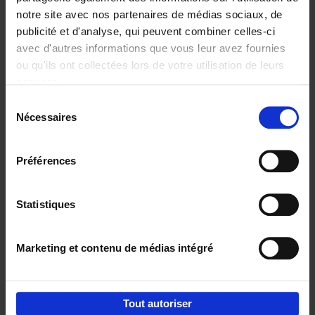
notre site avec nos partenaires de médias sociaux, de
€
29,
99
publicité et d'analyse, qui peuvent combiner celles-ci
avec d'autres informations que vous leur avez fournies
ou qu'ils ont collectées lors de votre utilisation de leurs
services.
Sélection
Nécessaires
du
Ajouter au panier
consentement
Digital marketing like a PRO -
Préférences
completely revised edition
(EN)
Clo Willaerts
Couverture souple
2022
226
Statistiques
€
35,
50
Marketing et contenu de médias intégré
Tout autoriser