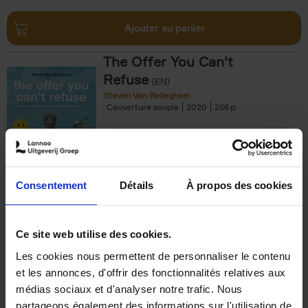
Ajouter au panier
The Offer You Can't
Refuse
(EN)
Steven Van Belleghem
Couverture souple
2020
256
€
37,
50
Consentement
Détails
À propos des cookies
Ajouter au panier
Ce site web utilise des cookies.
Les cookies nous permettent de personnaliser le contenu
Building Bonds = Building
et les annonces, d'offrir des fonctionnalités relatives aux
Business
(EN)
médias sociaux et d'analyser notre trafic. Nous
Jochen Roef
Jozefien De Feyter
Carolien Boom
partageons également des informations sur l'utilisation de
Couverture souple
2025
200