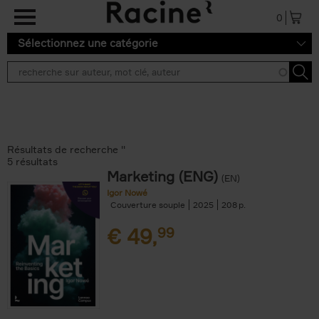
Aller au contenu principal
0
Sélectionnez une catégorie
Résultats de recherche ''
5 résultats
Marketing (ENG)
(EN)
Igor Nowé
Couverture souple
2025
208
€
49,
99