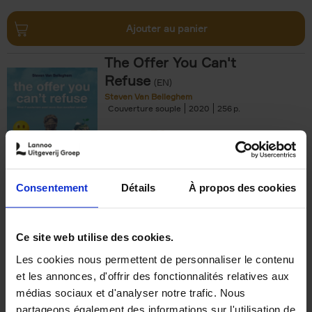
Ajouter au panier
The Offer You Can't
Refuse
(EN)
Steven Van Belleghem
Couverture souple
2020
256
€
37,
50
Consentement
Détails
À propos des cookies
Ajouter au panier
Ce site web utilise des cookies.
Les cookies nous permettent de personnaliser le contenu
Building Bonds = Building
et les annonces, d'offrir des fonctionnalités relatives aux
Business
(EN)
médias sociaux et d'analyser notre trafic. Nous
Jochen Roef
Jozefien De Feyter
Carolien Boom
partageons également des informations sur l'utilisation de
Couverture souple
2025
200