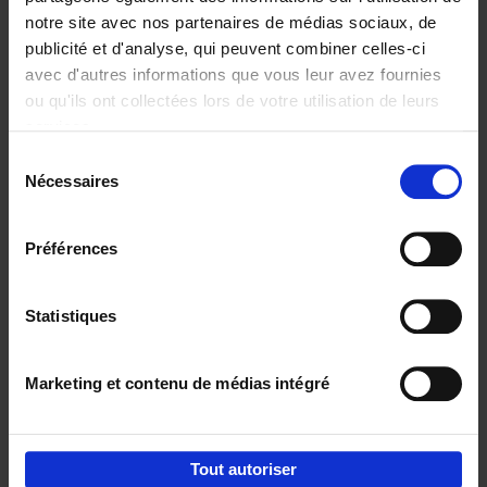
notre site avec nos partenaires de médias sociaux, de
€
29,
99
publicité et d'analyse, qui peuvent combiner celles-ci
avec d'autres informations que vous leur avez fournies
ou qu'ils ont collectées lors de votre utilisation de leurs
services.
Sélection
Nécessaires
du
Ajouter au panier
consentement
Digital marketing like a PRO -
Préférences
completely revised edition
(EN)
Clo Willaerts
Couverture souple
2022
226
Statistiques
€
35,
50
Marketing et contenu de médias intégré
Tout autoriser