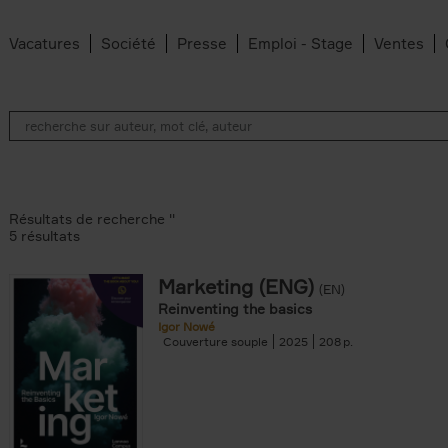
Vacatures
Société
Presse
Emploi - Stage
Ventes
Résultats de recherche ''
5 résultats
Marketing (ENG)
(EN)
lter
Reinventing the basics
Igor Nowé
Couverture souple
2025
208
te filter
r
Feyter filter
an Belleghem filter