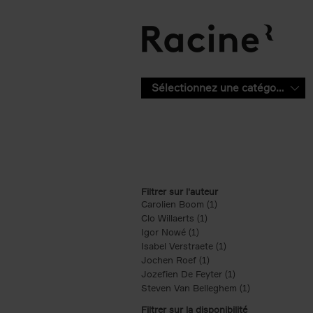
Aller au contenu principal
Sélectionnez une catégorie
Filtrer sur l'auteur
Carolien Boom (1)
Apply Carolien Boom fi
Clo Willaerts (1)
Apply Clo Willaerts filter
Igor Nowé (1)
Apply Igor Nowé filter
Isabel Verstraete (1)
Apply Isabel Verstrae
Jochen Roef (1)
Apply Jochen Roef filte
Jozefien De Feyter (1)
Apply Jozefien De 
Steven Van Belleghem (1)
Apply Steven V
Filtrer sur la disponibilité