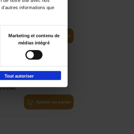
on de notre site avec nos
 d'autres informations que
iness
€
29,
99
(EN)
tal world
Marketing et contenu de
Ajouter au panier
médias intégré
Tout autoriser
€
34,
99
inciples
Ajouter au panier