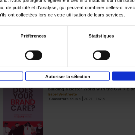
rafic. Nous partageons également des informations sur l'utilisati
, de publicité et d'analyse, qui peuvent combiner celles-ci avec
Building Bonds = Building Bus
ils ont collectées lors de votre utilisation de leurs services.
How to win buyers’ trust in a turbulent digi
Jochen Roef
Jozefien De Feyter
Carolien Boom
Couverture souple
2025
200
Préférences
Statistiques
Autoriser la sélection
Does Your Brand Care?
(EN)
Building a Better World with the C A R E pr
Isabel Verstraete
Couverture souple
2021
147