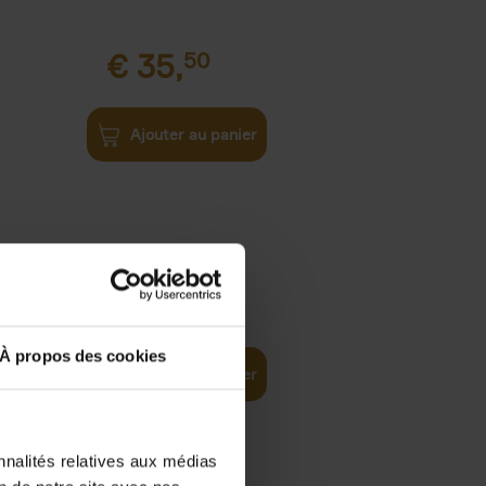
€
35,
50
Ajouter au panier
€
37,
50
)
ellent
À propos des cookies
Ajouter au panier
nnalités relatives aux médias