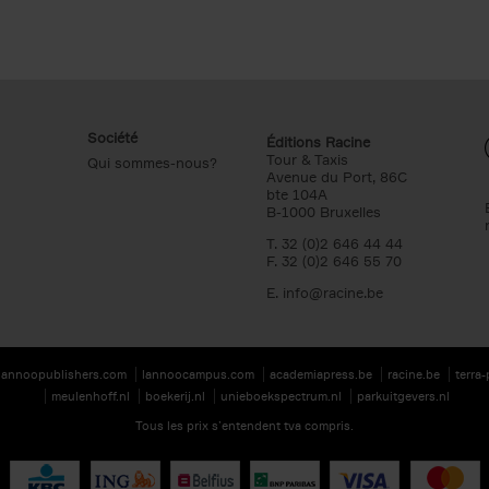
Société
Éditions Racine
Tour & Taxis
Qui sommes-nous?
Avenue du Port, 86C
bte 104A
B-1000 Bruxelles
T. 32 (0)2 646 44 44
F. 32 (0)2 646 55 70
E.
info@racine.be
lannoopublishers.com
lannoocampus.com
academiapress.be
racine.be
terra
meulenhoff.nl
boekerij.nl
unieboekspectrum.nl
parkuitgevers.nl
Tous les prix s’entendent tva compris.