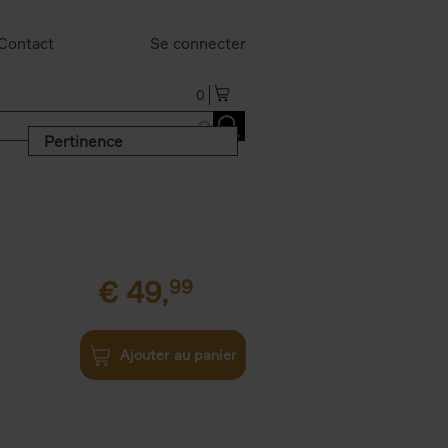
Contact
Se connecter
0
Pertinence
€
49,
99
Ajouter au panier