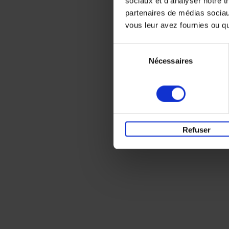
sociaux et d'analyser notre t
partenaires de médias sociaux
vous leur avez fournies ou qu'
Sélection
Nécessaires
du
consentement
Refuser