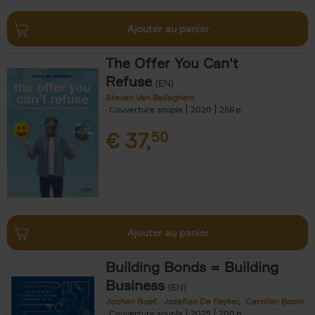
Ajouter au panier
The Offer You Can't
Refuse
(EN)
Steven Van Belleghem
Couverture souple
2020
256
€
37,
50
Ajouter au panier
Building Bonds = Building
Business
(EN)
Jochen Roef
Jozefien De Feyter
Carolien Boom
Couverture souple
2025
200