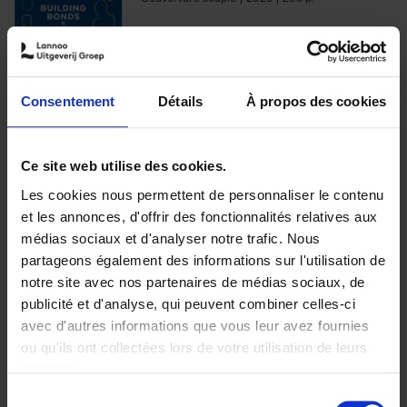
€
29,
99
Consentement
Détails
À propos des cookies
Ajouter au panier
Ce site web utilise des cookies.
Les cookies nous permettent de personnaliser le contenu
Optichannel Retail. Beyond
et les annonces, d'offrir des fonctionnalités relatives aux
the Digital Hysteria
(EN)
médias sociaux et d'analyser notre trafic. Nous
Gino Van Ossel
partageons également des informations sur l'utilisation de
Autre finition
2019
350
notre site avec nos partenaires de médias sociaux, de
€
29,
99
publicité et d'analyse, qui peuvent combiner celles-ci
avec d'autres informations que vous leur avez fournies
ou qu'ils ont collectées lors de votre utilisation de leurs
services.
Sélection