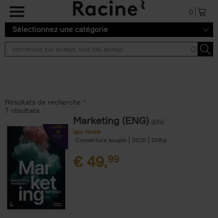
Aller au contenu principal
0
Sélectionnez une catégorie
Résultats de recherche ''
7 résultats
Marketing (ENG)
(EN)
Igor Nowé
Couverture souple
2025
208
€
49,
99