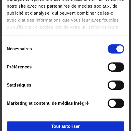
notre site avec nos partenaires de médias sociaux, de
€
29,
99
publicité et d'analyse, qui peuvent combiner celles-ci
avec d'autres informations que vous leur avez fournies
ou qu'ils ont collectées lors de votre utilisation de leurs
services.
Sélection
Nécessaires
du
Ajouter au panier
consentement
Digital marketing like a PRO -
Préférences
completely revised edition
(EN)
Clo Willaerts
Couverture souple
2022
226
Statistiques
€
35,
50
Marketing et contenu de médias intégré
Tout autoriser