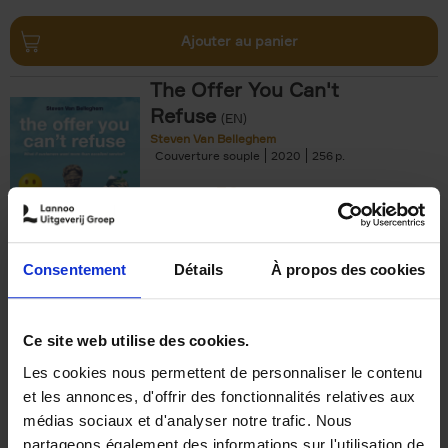
Ajouter au panier
The Offer You Can't
Refuse
(EN)
Steven Van Belleghem
Couverture souple
2020
256
€
37,
50
Consentement
Détails
À propos des cookies
Ajouter au panier
Ce site web utilise des cookies.
Les cookies nous permettent de personnaliser le contenu
Building Bonds = Building
et les annonces, d'offrir des fonctionnalités relatives aux
Business
(EN)
médias sociaux et d'analyser notre trafic. Nous
Jochen Roef
Jozefien De Feyter
Carolien Boom
partageons également des informations sur l'utilisation de
Couverture souple
2025
200