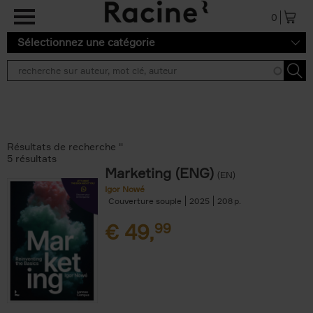
Aller au contenu principal
0
Sélectionnez une catégorie
Résultats de recherche ''
5 résultats
Marketing (ENG)
(EN)
Igor Nowé
Couverture souple
2025
208
€
49,
99