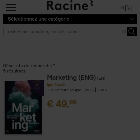
Aller au contenu principal
0
Sélectionnez une catégorie
Résultats de recherche ''
5 résultats
Marketing (ENG)
(EN)
Igor Nowé
Couverture souple
2025
208
€
49,
99