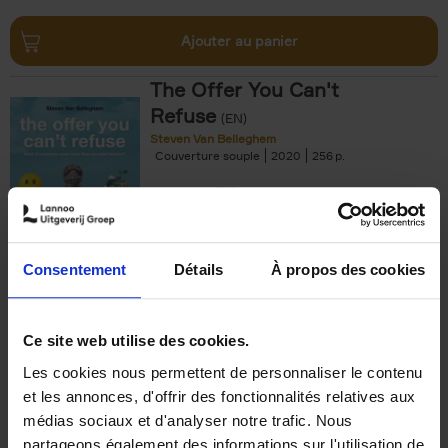
Ajouter au panier
The Offer You Can't
Refuse
(EN)
Steven Van Belleghem
Couverture souple
2020
256
€
37,
50
Consentement
Détails
À propos des cookies
Ajouter au panier
Ce site web utilise des cookies.
Les cookies nous permettent de personnaliser le contenu
Building Bonds = Building
et les annonces, d'offrir des fonctionnalités relatives aux
Business
(EN)
médias sociaux et d'analyser notre trafic. Nous
Jochen Roef
Jozefien De Feyter
Carolien Boom
partageons également des informations sur l'utilisation de
Couverture souple
2025
200