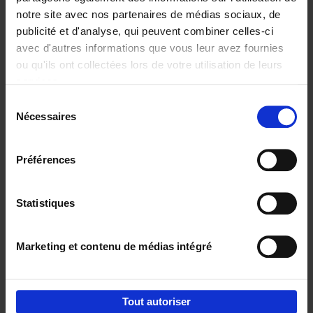
notre site avec nos partenaires de médias sociaux, de
€
29,
99
publicité et d'analyse, qui peuvent combiner celles-ci
avec d'autres informations que vous leur avez fournies
ou qu'ils ont collectées lors de votre utilisation de leurs
services.
Sélection
Nécessaires
du
Ajouter au panier
consentement
Digital marketing like a PRO -
Préférences
completely revised edition
(EN)
Clo Willaerts
Couverture souple
2022
226
Statistiques
€
35,
50
Marketing et contenu de médias intégré
Tout autoriser