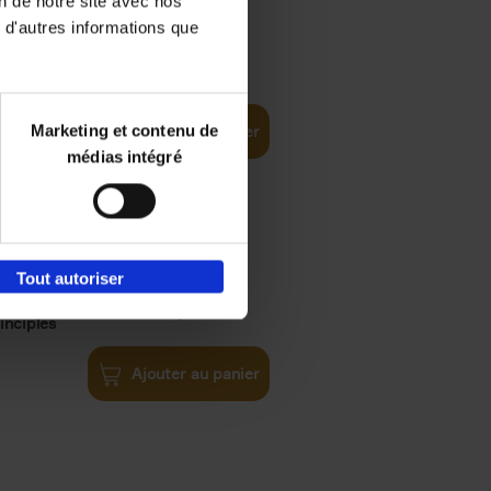
on de notre site avec nos
 d'autres informations que
€
35,
50
Marketing et contenu de
Ajouter au panier
médias intégré
Tout autoriser
€
34,
99
inciples
Ajouter au panier