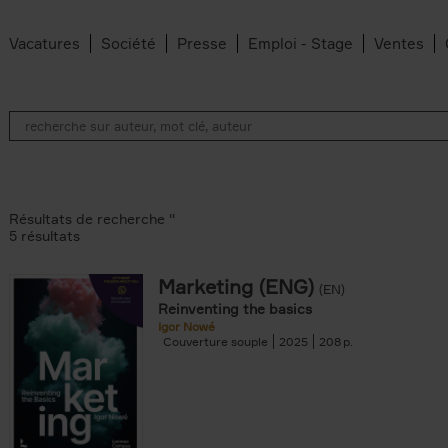
Vacatures
Société
Presse
Emploi - Stage
Ventes
Résultats de recherche ''
5 résultats
Marketing (ENG)
(EN)
lter
Reinventing the basics
Igor Nowé
Couverture souple
2025
208
te filter
r
Feyter filter
an Belleghem filter