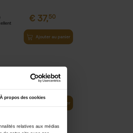
€
37,
50
)
ellent
Ajouter au panier
iness
€
29,
99
(EN)
tal world
À propos des cookies
Ajouter au panier
nnalités relatives aux médias