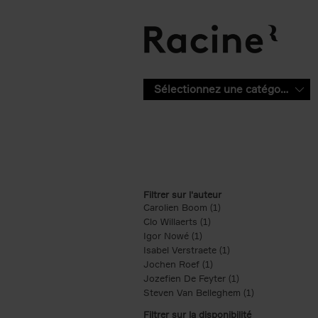
Aller au contenu principal
Sélectionnez une catégorie
Filtrer sur l'auteur
Carolien Boom (1)
Apply Carolien Boom fi
Clo Willaerts (1)
Apply Clo Willaerts filter
Igor Nowé (1)
Apply Igor Nowé filter
Isabel Verstraete (1)
Apply Isabel Verstrae
Jochen Roef (1)
Apply Jochen Roef filte
Jozefien De Feyter (1)
Apply Jozefien De 
Steven Van Belleghem (1)
Apply Steven V
Filtrer sur la disponibilité