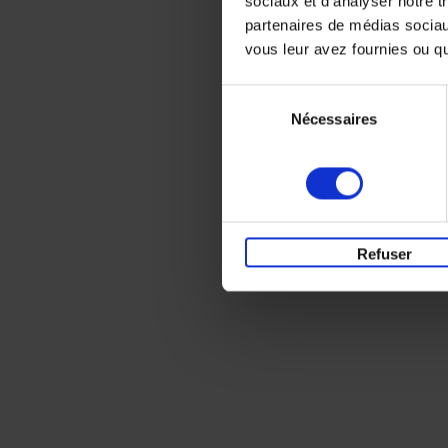
sociaux et d'analyser notre t
partenaires de médias sociaux
vous leur avez fournies ou qu'
Sélection
Nécessaires
du
consentement
Refuser