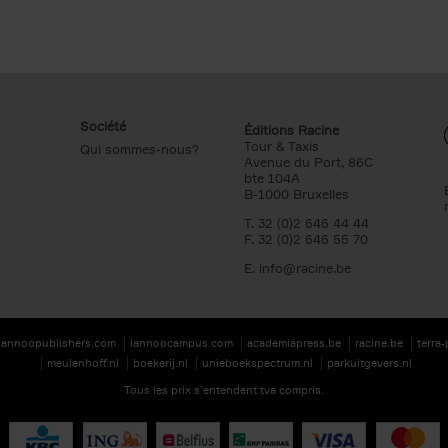
Société
Éditions Racine
Tour & Taxis
Qui sommes-nous?
Avenue du Port, 86C
bte 104A
B-1000 Bruxelles
T. 32 (0)2 646 44 44
F. 32 (0)2 646 55 70
E.
info@racine.be
lannoopublishers.com
lannoocampus.com
academiapress.be
racine.be
terra
meulenhoff.nl
boekerij.nl
unieboekspectrum.nl
parkuitgevers.nl
Tous les prix s’entendent tva compris.