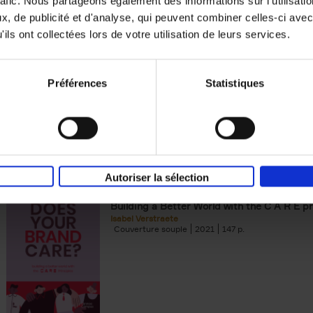
rafic. Nous partageons également des informations sur l'utilisati
, de publicité et d'analyse, qui peuvent combiner celles-ci avec
Digital marketing like a PRO -
ils ont collectées lors de votre utilisation de leurs services.
completely revised edition
(EN)
Prepare. Run. Optimize.
Clo Willaerts
Préférences
Statistiques
Couverture souple
2022
226
Autoriser la sélection
Does Your Brand Care?
(EN)
Building a Better World with the C A R E pr
Isabel Verstraete
Couverture souple
2021
147