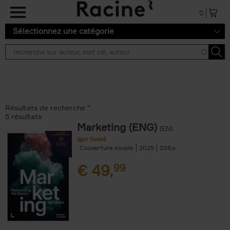
Aller au contenu principal
0
Sélectionnez une catégorie
Résultats de recherche ''
5 résultats
Marketing (ENG)
(EN)
Igor Nowé
Couverture souple
2025
208
€
49,
99