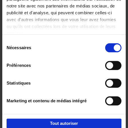
notre site avec nos partenaires de médias sociaux, de
€
37,
50
publicité et d'analyse, qui peuvent combiner celles-ci
avec d'autres informations que vous leur avez fournies
ou qu'ils ont collectées lors de votre utilisation de leurs
services.
Sélection
Nécessaires
du
Ajouter au panier
consentement
Building Bonds = Building
Préférences
Business
(EN)
Jochen Roef
Jozefien De Feyter
Carolien Boom
Couverture souple
2025
200
Statistiques
€
29,
99
Marketing et contenu de médias intégré
Tout autoriser