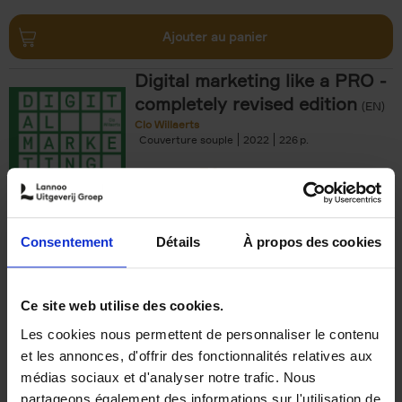
Ajouter au panier
Digital marketing like a PRO -
completely revised edition
(EN)
Clo Willaerts
Couverture souple
2022
226
€
35,
50
Consentement
Détails
À propos des cookies
Ajouter au panier
Ce site web utilise des cookies.
Les cookies nous permettent de personnaliser le contenu
The Offer You Can't
et les annonces, d'offrir des fonctionnalités relatives aux
Refuse
(EN)
médias sociaux et d'analyser notre trafic. Nous
Steven Van Belleghem
partageons également des informations sur l'utilisation de
Couverture souple
2020
256