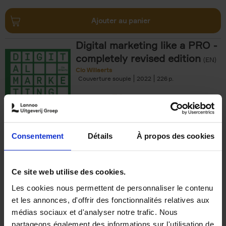
Ajouter au panier
Digital marketing like a PRO -
completely revised edition
(EN)
Clo Willaerts
Couverture souple
2022
226
€
35,
50
Consentement
Détails
À propos des cookies
Ajouter au panier
Ce site web utilise des cookies.
Les cookies nous permettent de personnaliser le contenu
The Offer You Can't
et les annonces, d'offrir des fonctionnalités relatives aux
Refuse
(EN)
médias sociaux et d'analyser notre trafic. Nous
Steven Van Belleghem
partageons également des informations sur l'utilisation de
Couverture souple
2020
256