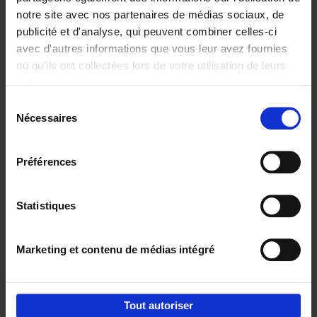
notre site avec nos partenaires de médias sociaux, de
€
37,
50
publicité et d'analyse, qui peuvent combiner celles-ci
avec d'autres informations que vous leur avez fournies
ou qu'ils ont collectées lors de votre utilisation de leurs
services.
Sélection
Nécessaires
du
Ajouter au panier
consentement
Building Bonds = Building
Préférences
Business
(EN)
Jochen Roef
Jozefien De Feyter
Carolien Boom
Couverture souple
2025
200
Statistiques
€
29,
99
Marketing et contenu de médias intégré
Tout autoriser