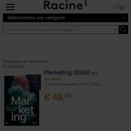
Aller au contenu principal
0
Sélectionnez une catégorie
Résultats de recherche ''
5 résultats
Marketing (ENG)
(EN)
Igor Nowé
Couverture souple
2025
208
€
49,
99