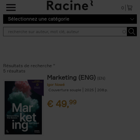
Aller au contenu principal
0
Sélectionnez une catégorie
Résultats de recherche ''
5 résultats
Marketing (ENG)
(EN)
Igor Nowé
Couverture souple
2025
208
€
49,
99