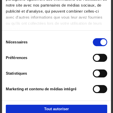
notre site avec nos partenaires de médias sociaux, de
€
29,
99
publicité et d'analyse, qui peuvent combiner celles-ci
avec d'autres informations que vous leur avez fournies
ou qu'ils ont collectées lors de votre utilisation de leurs
services.
Sélection
Nécessaires
du
Ajouter au panier
consentement
Digital marketing like a PRO -
Préférences
completely revised edition
(EN)
Clo Willaerts
Couverture souple
2022
226
Statistiques
€
35,
50
Marketing et contenu de médias intégré
Tout autoriser