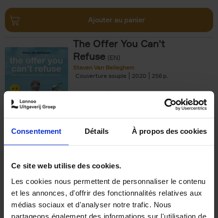
Ajouter au panier
The Offer You Can't
Refuse
(EN)
Steven Van Belleghem
Couverture souple
2020
256
€
37,
50
Consentement
Détails
À propos des cookies
Ajouter au panier
Ce site web utilise des cookies.
Les cookies nous permettent de personnaliser le contenu
Building Bonds = Building
et les annonces, d'offrir des fonctionnalités relatives aux
Business
(EN)
médias sociaux et d'analyser notre trafic. Nous
Jochen Roef
Jozefien De Feyter
Carolien Boom
partageons également des informations sur l'utilisation de
Couverture souple
2025
200