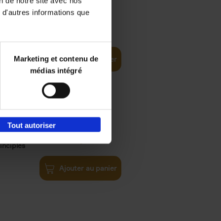
on de notre site avec nos
 d'autres informations que
€
35,
50
Marketing et contenu de
Ajouter au panier
médias intégré
Tout autoriser
€
34,
99
inciples
Ajouter au panier