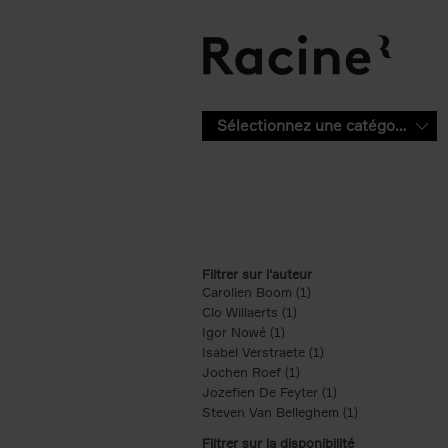
Aller au contenu principal
Sélectionnez une catégorie
Filtrer sur l'auteur
Carolien Boom (1)
Apply Carolien Boom fi
Clo Willaerts (1)
Apply Clo Willaerts filter
Igor Nowé (1)
Apply Igor Nowé filter
Isabel Verstraete (1)
Apply Isabel Verstrae
Jochen Roef (1)
Apply Jochen Roef filte
Jozefien De Feyter (1)
Apply Jozefien De 
Steven Van Belleghem (1)
Apply Steven V
Filtrer sur la disponibilité