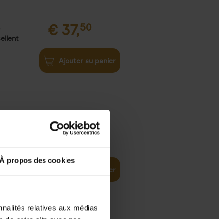
€
37,
50
)
ellent
Ajouter au panier
iness
€
29,
99
(EN)
tal world
À propos des cookies
Ajouter au panier
nnalités relatives aux médias