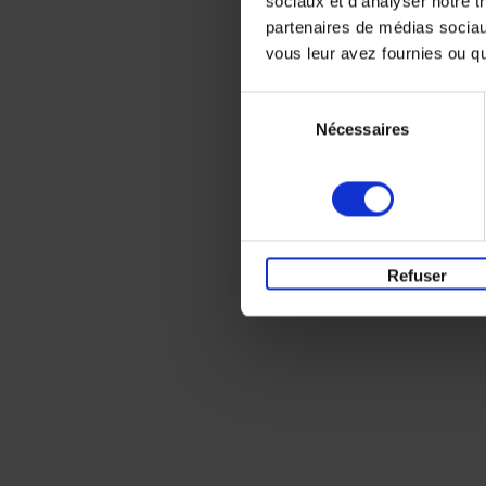
sociaux et d'analyser notre t
partenaires de médias sociaux
vous leur avez fournies ou qu'
Sélection
Nécessaires
du
consentement
Refuser