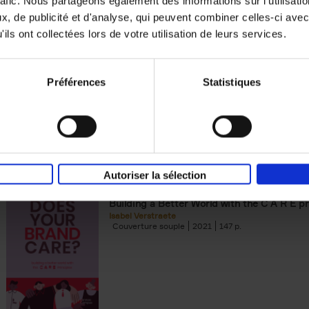
rafic. Nous partageons également des informations sur l'utilisati
, de publicité et d'analyse, qui peuvent combiner celles-ci avec
Digital marketing like a PRO -
ils ont collectées lors de votre utilisation de leurs services.
completely revised edition
(EN)
Prepare. Run. Optimize.
Clo Willaerts
Préférences
Statistiques
Couverture souple
2022
226
Autoriser la sélection
Does Your Brand Care?
(EN)
Building a Better World with the C A R E pr
Isabel Verstraete
Couverture souple
2021
147