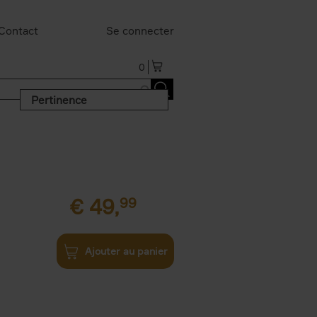
Contact
Se connecter
0
Pertinence
€
49,
99
Ajouter au panier