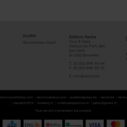
Société
Éditions Racine
Tour & Taxis
Qui sommes-nous?
Avenue du Port, 86C
bte 104A
B-1000 Bruxelles
T. 32 (0)2 646 44 44
F. 32 (0)2 646 55 70
E.
info@racine.be
lannoopublishers.com
lannoocampus.com
academiapress.be
racine.be
terra
meulenhoff.nl
boekerij.nl
unieboekspectrum.nl
parkuitgevers.nl
Tous les prix s’entendent tva compris.