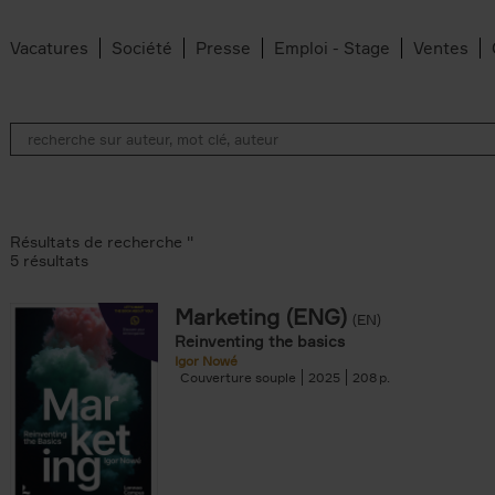
Vacatures
Société
Presse
Emploi - Stage
Ventes
Résultats de recherche ''
5 résultats
Marketing (ENG)
(EN)
lter
Reinventing the basics
Igor Nowé
Couverture souple
2025
208
te filter
r
Feyter filter
an Belleghem filter