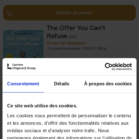
Ajouter au panier
The Offer You Can't
Refuse
(EN)
Steven Van Belleghem
Couverture souple
2020
256
€
37,
50
Consentement
Détails
À propos des cookies
Ajouter au panier
Ce site web utilise des cookies.
Les cookies nous permettent de personnaliser le contenu
Building Bonds = Building
et les annonces, d'offrir des fonctionnalités relatives aux
Business
(EN)
médias sociaux et d'analyser notre trafic. Nous
Jochen Roef
Jozefien De Feyter
Carolien Boom
partageons également des informations sur l'utilisation de
Couverture souple
2025
200