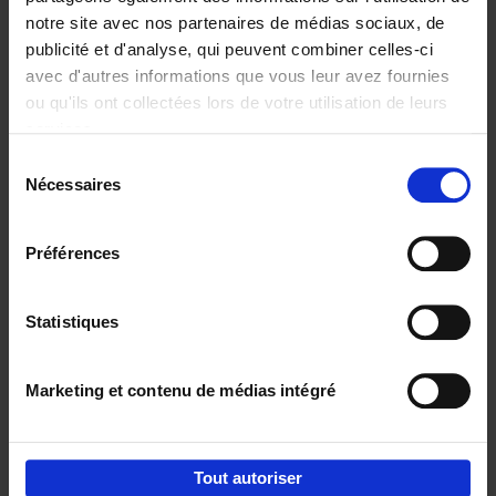
notre site avec nos partenaires de médias sociaux, de
€
29,
99
publicité et d'analyse, qui peuvent combiner celles-ci
avec d'autres informations que vous leur avez fournies
ou qu'ils ont collectées lors de votre utilisation de leurs
services.
Sélection
Nécessaires
du
Ajouter au panier
consentement
Digital marketing like a PRO -
Préférences
completely revised edition
(EN)
Clo Willaerts
Couverture souple
2022
226
Statistiques
€
35,
50
Marketing et contenu de médias intégré
Tout autoriser