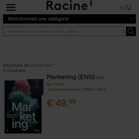
Aller au contenu principal
0
Sélectionnez une catégorie
Résultats de recherche ''
5 résultats
Marketing (ENG)
(EN)
Igor Nowé
Couverture souple
2025
208
€
49,
99