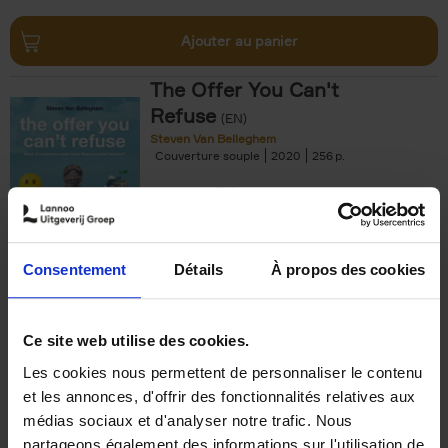
Ajouter au panier
The Offer You Can't
Refuse
(EN)
Steven Van Belleghem
Couverture souple
2020
256
€
37,
50
Consentement
Détails
À propos des cookies
Ajouter au panier
Ce site web utilise des cookies.
Les cookies nous permettent de personnaliser le contenu
Building Bonds = Building
et les annonces, d'offrir des fonctionnalités relatives aux
Business
(EN)
médias sociaux et d'analyser notre trafic. Nous
Jochen Roef
Jozefien De Feyter
Carolien Boom
partageons également des informations sur l'utilisation de
Couverture souple
2025
200