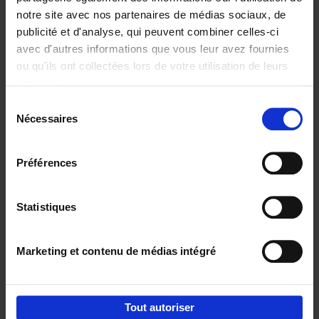
notre site avec nos partenaires de médias sociaux, de
€
29,
99
publicité et d'analyse, qui peuvent combiner celles-ci
avec d'autres informations que vous leur avez fournies
ou qu'ils ont collectées lors de votre utilisation de leurs
services.
Sélection
Nécessaires
du
Ajouter au panier
consentement
Digital marketing like a PRO -
Préférences
completely revised edition
(EN)
Clo Willaerts
Couverture souple
2022
226
Statistiques
€
35,
50
Marketing et contenu de médias intégré
Tout autoriser