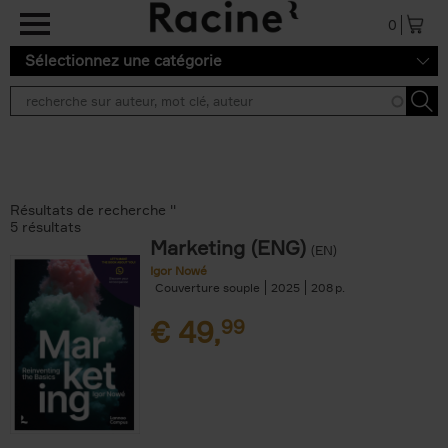
Aller au contenu principal
0
Sélectionnez une catégorie
Résultats de recherche ''
5 résultats
Marketing (ENG)
(EN)
Igor Nowé
Couverture souple
2025
208
€
49,
99