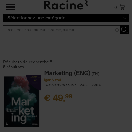
Aller au contenu principal
0
Sélectionnez une catégorie
Résultats de recherche ''
5 résultats
Marketing (ENG)
(EN)
Igor Nowé
Couverture souple
2025
208
€
49,
99