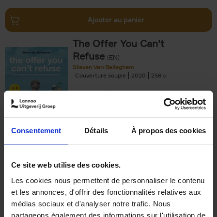
Ajouter au panier
The Offer You Can't
Refuse
(EN)
Steven Van Belleghem
Couverture souple
2020
256
€
37,
50
Consentement
Détails
À propos des cookies
Ajouter au panier
Ce site web utilise des cookies.
Les cookies nous permettent de personnaliser le contenu
Building Bonds = Building
et les annonces, d'offrir des fonctionnalités relatives aux
Business
(EN)
médias sociaux et d'analyser notre trafic. Nous
Jochen Roef
Jozefien De Feyter
Carolien Boom
partageons également des informations sur l'utilisation de
Couverture souple
2025
200