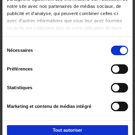
notre site avec nos partenaires de médias sociaux, de
€
29,
99
publicité et d'analyse, qui peuvent combiner celles-ci
avec d'autres informations que vous leur avez fournies
ou qu'ils ont collectées lors de votre utilisation de leurs
services.
Sélection
Nécessaires
du
Ajouter au panier
consentement
Digital marketing like a PRO -
Préférences
completely revised edition
(EN)
Clo Willaerts
Couverture souple
2022
226
Statistiques
€
35,
50
Marketing et contenu de médias intégré
Tout autoriser