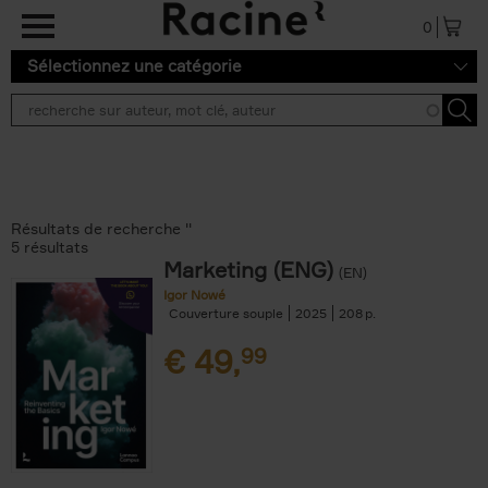
Aller au contenu principal
0
Sélectionnez une catégorie
Résultats de recherche ''
5 résultats
Marketing (ENG)
(EN)
Igor Nowé
Couverture souple
2025
208
€
49,
99