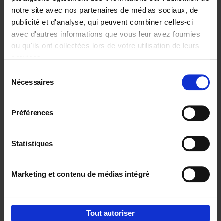
notre site avec nos partenaires de médias sociaux, de
€
29,
99
publicité et d'analyse, qui peuvent combiner celles-ci
avec d'autres informations que vous leur avez fournies
ou qu'ils ont collectées lors de votre utilisation de leurs
services.
Sélection
Nécessaires
du
Ajouter au panier
consentement
Digital marketing like a PRO -
Préférences
completely revised edition
(EN)
Clo Willaerts
Couverture souple
2022
226
Statistiques
€
35,
50
Marketing et contenu de médias intégré
Tout autoriser