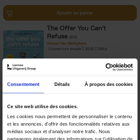
Ajouter au panier
The Offer You Can't
Refuse
(EN)
Steven Van Belleghem
Couverture souple
2020
256
€
37,
50
Consentement
Détails
À propos des cookies
Ajouter au panier
Ce site web utilise des cookies.
Les cookies nous permettent de personnaliser le contenu
Building Bonds = Building
et les annonces, d'offrir des fonctionnalités relatives aux
Business
(EN)
médias sociaux et d'analyser notre trafic. Nous
Jochen Roef
Jozefien De Feyter
Carolien Boom
partageons également des informations sur l'utilisation de
Couverture souple
2025
200