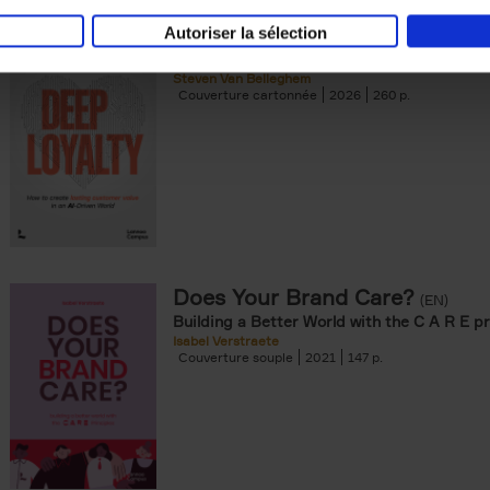
Autoriser la sélection
Deep Loyalty (ENG)
(EN)
Steven Van Belleghem
Couverture cartonnée
2026
260
Does Your Brand Care?
(EN)
Building a Better World with the C A R E pr
Isabel Verstraete
Couverture souple
2021
147