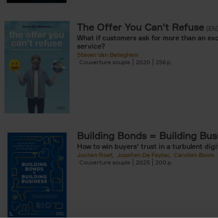
The Offer You Can't Refuse
onible prochainement filter
(EN
What if customers ask for more than an exc
tock filter
service?
Steven Van Belleghem
Couverture souple
2020
256
ouple filter
er
re cartonnée filter
omie & Management filter
Building Bonds = Building Bus
How to win buyers’ trust in a turbulent digi
Jochen Roef
Jozefien De Feyter
Carolien Boom
Couverture souple
2025
200