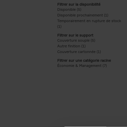
Filtrer sur la disponibilité
Disponible (5)
Apply Disponible filter
Disponible prochainement (1)
Apply Disp
Temporairement en rupture de stock
(1)
Apply Temporairement en rupture de s
Filtrer sur le support
Couverture souple (5)
Apply Couverture s
Autre finition (1)
Apply Autre finition filt
Couverture cartonnée (1)
Apply Couvertu
Filtrer sur une catégorie racine
Économie & Management (7)
Apply Écon