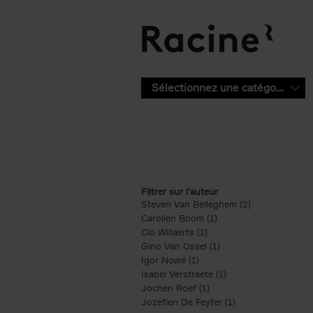
Aller au contenu principal
Sélectionnez une catégorie
Filtrer sur l'auteur
Steven Van Belleghem (2)
Apply Steven V
Carolien Boom (1)
Apply Carolien Boom fi
Clo Willaerts (1)
Apply Clo Willaerts filter
Gino Van Ossel (1)
Apply Gino Van Ossel 
Igor Nowé (1)
Apply Igor Nowé filter
Isabel Verstraete (1)
Apply Isabel Verstrae
Jochen Roef (1)
Apply Jochen Roef filte
Jozefien De Feyter (1)
Apply Jozefien De 