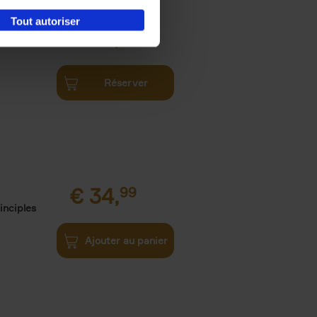
Tout autoriser
€
34,
99
Réserver
€
34,
99
inciples
Ajouter au panier