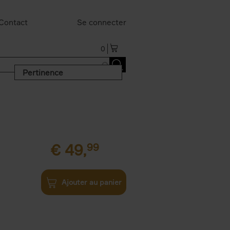
Contact
Se connecter
0
Pertinence
€
49,
99
Ajouter au panier