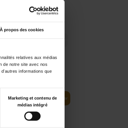
 Digital
€
29,
99
 as a
À propos des cookies
nnalités relatives aux médias
on de notre site avec nos
 d'autres informations que
€
35,
50
Marketing et contenu de
Ajouter au panier
médias intégré