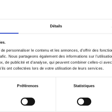
Optichannel Retail. Beyond the
Hysteria
(EN)
Develop and Implement a Winning Strategy
Détails
Retailer or Brand Manufacturer
Gino Van Ossel
Autre finition
2019
350
ies.
e personnaliser le contenu et les annonces, d'offrir des fonctio
rafic. Nous partageons également des informations sur l'utilisati
, de publicité et d'analyse, qui peuvent combiner celles-ci avec
Digital marketing like a PRO -
ils ont collectées lors de votre utilisation de leurs services.
completely revised edition
(EN)
Prepare. Run. Optimize.
Clo Willaerts
Préférences
Statistiques
Couverture souple
2022
226