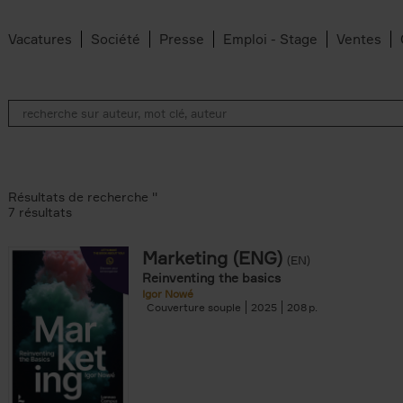
Vacatures
Société
Presse
Emploi - Stage
Ventes
Résultats de recherche ''
7 résultats
Marketing (ENG)
(EN)
an Belleghem filter
Reinventing the basics
lter
Igor Nowé
Couverture souple
2025
208
filter
te filter
r
Feyter filter