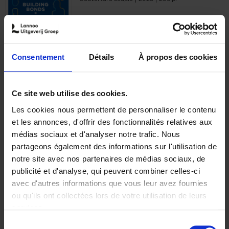
€
29,
99
Consentement
Détails
À propos des cookies
Ajouter au panier
Ce site web utilise des cookies.
Les cookies nous permettent de personnaliser le contenu
Optichannel Retail. Beyond
et les annonces, d'offrir des fonctionnalités relatives aux
the Digital Hysteria
(EN)
médias sociaux et d'analyser notre trafic. Nous
Gino Van Ossel
partageons également des informations sur l'utilisation de
Autre finition
2019
350
notre site avec nos partenaires de médias sociaux, de
€
29,
99
publicité et d'analyse, qui peuvent combiner celles-ci
avec d'autres informations que vous leur avez fournies
ou qu'ils ont collectées lors de votre utilisation de leurs
services.
Sélection