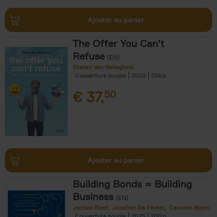
Ajouter au panier
The Offer You Can't
Refuse
(EN)
Steven Van Belleghem
Couverture souple
2020
256
€
37,
50
Ajouter au panier
Building Bonds = Building
Business
(EN)
Jochen Roef
Jozefien De Feyter
Carolien Boom
Couverture souple
2025
200