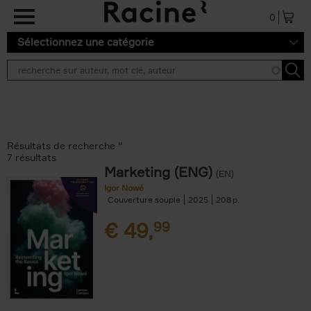
Aller au contenu principal
0
Sélectionnez une catégorie
Résultats de recherche ''
7 résultats
Marketing (ENG)
(EN)
Igor Nowé
Couverture souple
2025
208
€
49,
99