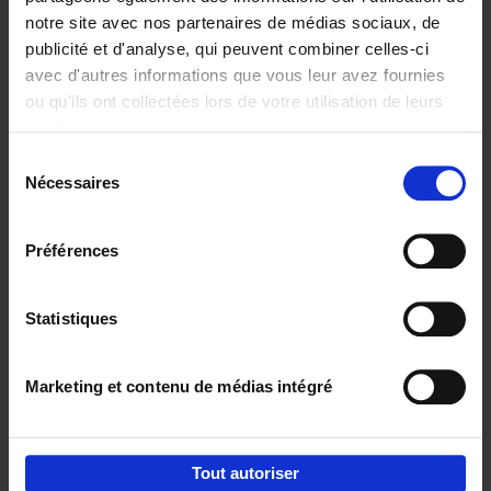
notre site avec nos partenaires de médias sociaux, de
€
29,
99
publicité et d'analyse, qui peuvent combiner celles-ci
avec d'autres informations que vous leur avez fournies
ou qu'ils ont collectées lors de votre utilisation de leurs
services.
Sélection
Nécessaires
du
Ajouter au panier
consentement
Digital marketing like a PRO -
Préférences
completely revised edition
(EN)
Clo Willaerts
Couverture souple
2022
226
Statistiques
€
35,
50
Marketing et contenu de médias intégré
Tout autoriser