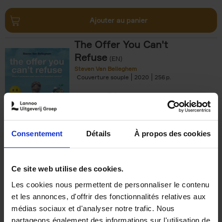
Ajouter au panier
The Offer You Can't
Refuse
(EN)
Steven Van Belleghem
Couverture souple
2020
256
€
37,
50
Consentement
Détails
À propos des cookies
Ajouter au panier
Ce site web utilise des cookies.
Les cookies nous permettent de personnaliser le contenu
Building Bonds = Building
et les annonces, d'offrir des fonctionnalités relatives aux
Business
(EN)
médias sociaux et d'analyser notre trafic. Nous
Jochen Roef
Jozefien De Feyter
Carolien Boom
partageons également des informations sur l'utilisation de
Couverture souple
2025
200