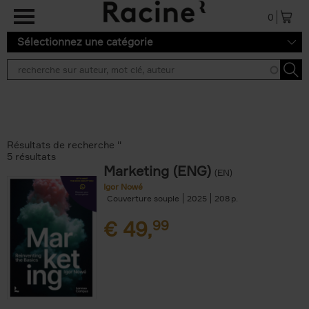
Aller au contenu principal
0
Sélectionnez une catégorie
Résultats de recherche ''
5 résultats
Marketing (ENG)
(EN)
Igor Nowé
Couverture souple
2025
208
€
49,
99