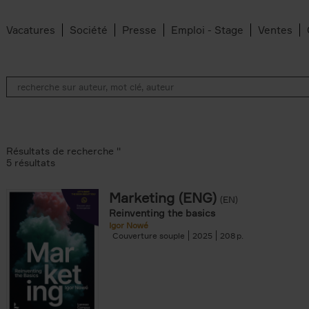
Vacatures
Société
Presse
Emploi - Stage
Ventes
Résultats de recherche ''
5 résultats
Marketing (ENG)
(EN)
lter
Reinventing the basics
Igor Nowé
Couverture souple
2025
208
te filter
r
Feyter filter
an Belleghem filter