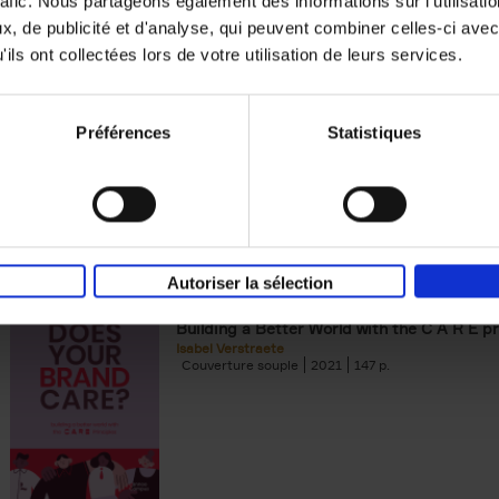
rafic. Nous partageons également des informations sur l'utilisati
, de publicité et d'analyse, qui peuvent combiner celles-ci avec
Building Bonds = Building Bus
ils ont collectées lors de votre utilisation de leurs services.
How to win buyers’ trust in a turbulent digi
Jochen Roef
Jozefien De Feyter
Carolien Boom
Couverture souple
2025
200
Préférences
Statistiques
Autoriser la sélection
Does Your Brand Care?
(EN)
Building a Better World with the C A R E pr
Isabel Verstraete
Couverture souple
2021
147