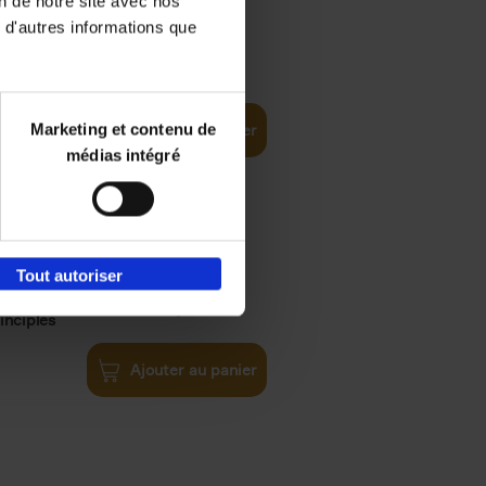
on de notre site avec nos
 d'autres informations que
iness
€
29,
99
(EN)
tal world
Marketing et contenu de
Ajouter au panier
médias intégré
Tout autoriser
€
34,
99
inciples
Ajouter au panier