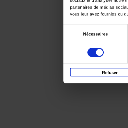
sociaux et d'analyser notre t
partenaires de médias sociaux
vous leur avez fournies ou qu'
Sélection
Nécessaires
du
consentement
Refuser