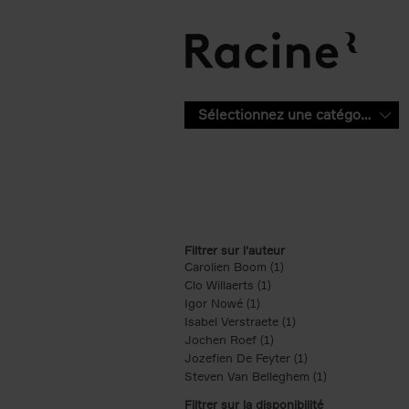
Aller au contenu principal
Sélectionnez une catégorie
Filtrer sur l'auteur
Carolien Boom (1)
Apply Carolien Boom fi
Clo Willaerts (1)
Apply Clo Willaerts filter
Igor Nowé (1)
Apply Igor Nowé filter
Isabel Verstraete (1)
Apply Isabel Verstrae
Jochen Roef (1)
Apply Jochen Roef filte
Jozefien De Feyter (1)
Apply Jozefien De 
Steven Van Belleghem (1)
Apply Steven V
Filtrer sur la disponibilité