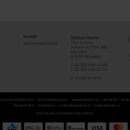
Société
Éditions Racine
Tour & Taxis
Qui sommes-nous?
Avenue du Port, 86C
bte 104A
B-1000 Bruxelles
T. 32 (0)2 646 44 44
F. 32 (0)2 646 55 70
E.
info@racine.be
lannoopublishers.com
lannoocampus.com
academiapress.be
racine.be
terra
meulenhoff.nl
boekerij.nl
unieboekspectrum.nl
parkuitgevers.nl
Tous les prix s’entendent tva compris.