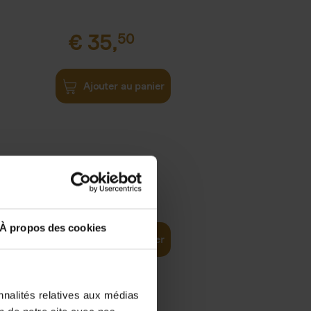
€
35,
50
Ajouter au panier
€
37,
50
)
ellent
À propos des cookies
Ajouter au panier
nnalités relatives aux médias