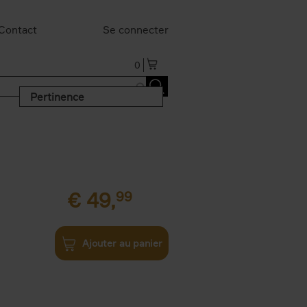
Contact
Se connecter
0
Pertinence
€
49,
99
Ajouter au panier