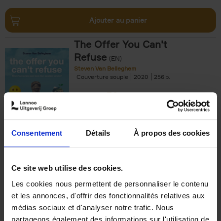
Ajouter au panier
The Offer You Can't
Refuse
(EN)
Steven Van Belleghem
Couverture souple
2020
256
€
37,
50
Consentement
Détails
À propos des cookies
Ajouter au panier
Ce site web utilise des cookies.
Les cookies nous permettent de personnaliser le contenu
Building Bonds = Building
et les annonces, d'offrir des fonctionnalités relatives aux
Business
(EN)
médias sociaux et d'analyser notre trafic. Nous
Jochen Roef
Jozefien De Feyter
Carolien Boom
partageons également des informations sur l'utilisation de
Couverture souple
2025
200