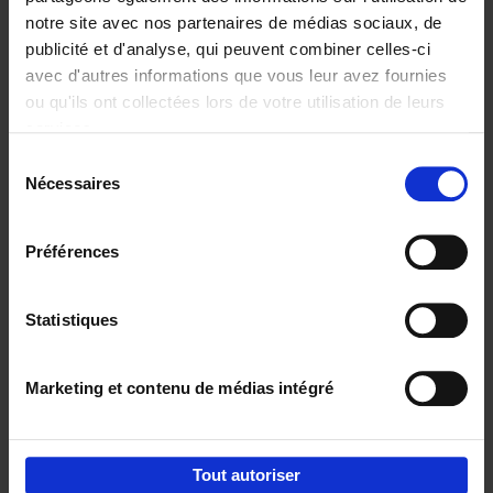
notre site avec nos partenaires de médias sociaux, de
€
29,
99
publicité et d'analyse, qui peuvent combiner celles-ci
avec d'autres informations que vous leur avez fournies
ou qu'ils ont collectées lors de votre utilisation de leurs
services.
Sélection
Nécessaires
du
Ajouter au panier
consentement
Digital marketing like a PRO -
Préférences
completely revised edition
(EN)
Clo Willaerts
Couverture souple
2022
226
Statistiques
€
35,
50
Marketing et contenu de médias intégré
Tout autoriser