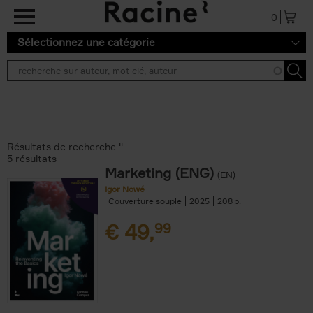
Aller au contenu principal
0
Sélectionnez une catégorie
Résultats de recherche ''
5 résultats
Marketing (ENG)
(EN)
Igor Nowé
Couverture souple
2025
208
€
49,
99