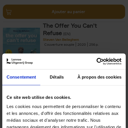
Ajouter au panier
The Offer You Can't
Refuse
(EN)
Steven Van Belleghem
Couverture souple
2020
256
€
37,
50
Consentement
Détails
À propos des cookies
Ajouter au panier
Ce site web utilise des cookies.
Les cookies nous permettent de personnaliser le contenu
Building Bonds = Building
et les annonces, d'offrir des fonctionnalités relatives aux
Business
(EN)
médias sociaux et d'analyser notre trafic. Nous
Jochen Roef
Jozefien De Feyter
Carolien Boom
partageons également des informations sur l'utilisation de
Couverture souple
2025
200