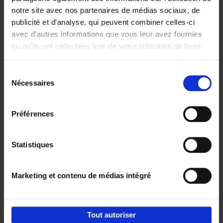
notre site avec nos partenaires de médias sociaux, de
€
29,
99
publicité et d'analyse, qui peuvent combiner celles-ci
avec d'autres informations que vous leur avez fournies
ou qu'ils ont collectées lors de votre utilisation de leurs
services.
Sélection
Nécessaires
du
Ajouter au panier
consentement
Digital marketing like a PRO -
Préférences
completely revised edition
(EN)
Clo Willaerts
Couverture souple
2022
226
Statistiques
€
35,
50
Marketing et contenu de médias intégré
Tout autoriser