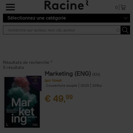
Aller au contenu principal
0
Sélectionnez une catégorie
Résultats de recherche ''
5 résultats
Marketing (ENG)
(EN)
Igor Nowé
Couverture souple
2025
208
€
49,
99