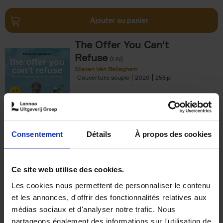
Ajouter au panier
The Offer You Can't
Refuse
(EN)
Steven Van Belleghem
Couverture souple
2020
256
€
37,
50
Consentement
Détails
À propos des cookies
Ajouter au panier
Ce site web utilise des cookies.
Les cookies nous permettent de personnaliser le contenu
Building Bonds = Building
et les annonces, d'offrir des fonctionnalités relatives aux
Business
(EN)
médias sociaux et d'analyser notre trafic. Nous
Jochen Roef
Jozefien De Feyter
Carolien Boom
partageons également des informations sur l'utilisation de
Couverture souple
2025
200