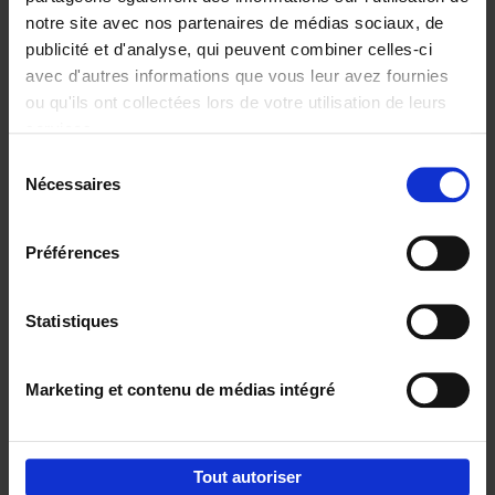
notre site avec nos partenaires de médias sociaux, de
€
29,
99
publicité et d'analyse, qui peuvent combiner celles-ci
avec d'autres informations que vous leur avez fournies
ou qu'ils ont collectées lors de votre utilisation de leurs
services.
Sélection
Nécessaires
du
Ajouter au panier
consentement
Digital marketing like a PRO -
Préférences
completely revised edition
(EN)
Clo Willaerts
Couverture souple
2022
226
Statistiques
€
35,
50
Marketing et contenu de médias intégré
Tout autoriser