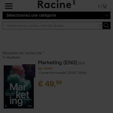
Aller au contenu principal
0
Sélectionnez une catégorie
Résultats de recherche ''
5 résultats
Marketing (ENG)
(EN)
Igor Nowé
Couverture souple
2025
208
€
49,
99