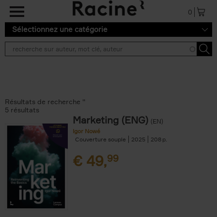
Aller au contenu principal
0
Sélectionnez une catégorie
Résultats de recherche ''
5 résultats
Marketing (ENG)
(EN)
Igor Nowé
Couverture souple
2025
208
€
49,
99