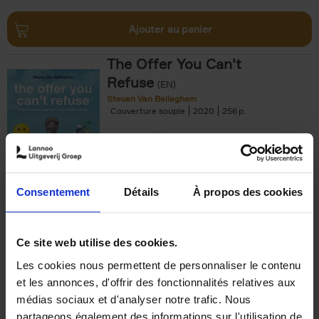
Ajouter au panier
The Offer You Can't
Refuse
(EN)
Steven Van Belleghem
Couverture souple
2020
256
€
37,
50
Consentement
Détails
À propos des cookies
Ajouter au panier
Ce site web utilise des cookies.
Les cookies nous permettent de personnaliser le contenu
Building Bonds = Building
et les annonces, d'offrir des fonctionnalités relatives aux
Business
(EN)
médias sociaux et d'analyser notre trafic. Nous
Jochen Roef
Jozefien De Feyter
Carolien Boom
partageons également des informations sur l'utilisation de
Couverture souple
2025
200