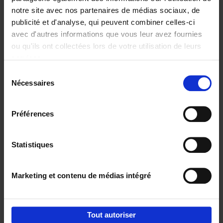
notre site avec nos partenaires de médias sociaux, de
€
29,
99
publicité et d'analyse, qui peuvent combiner celles-ci
avec d'autres informations que vous leur avez fournies
ou qu'ils ont collectées lors de votre utilisation de leurs
services.
Sélection
Nécessaires
du
Ajouter au panier
consentement
Digital marketing like a PRO -
Préférences
completely revised edition
(EN)
Clo Willaerts
Couverture souple
2022
226
Statistiques
€
35,
50
Marketing et contenu de médias intégré
Tout autoriser