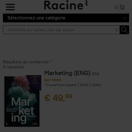
Aller au contenu principal
0
Sélectionnez une catégorie
Résultats de recherche ''
5 résultats
Marketing (ENG)
(EN)
Igor Nowé
Couverture souple
2025
208
€
49,
99