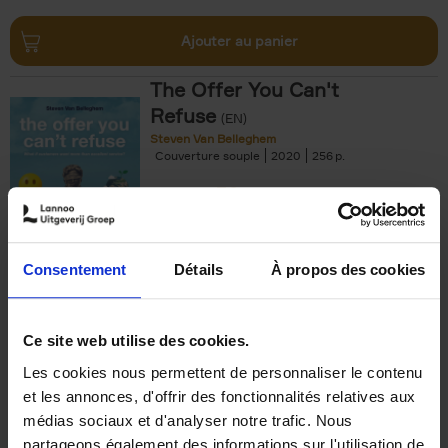
Ajouter au panier
The Offer You Can't
Refuse
(EN)
Steven Van Belleghem
Couverture souple
2020
256
€
37,
50
Consentement
Détails
À propos des cookies
Ajouter au panier
Ce site web utilise des cookies.
Les cookies nous permettent de personnaliser le contenu
Building Bonds = Building
et les annonces, d'offrir des fonctionnalités relatives aux
Business
(EN)
médias sociaux et d'analyser notre trafic. Nous
Jochen Roef
Jozefien De Feyter
Carolien Boom
partageons également des informations sur l'utilisation de
Couverture souple
2025
200