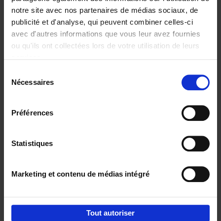
notre site avec nos partenaires de médias sociaux, de
€
29,
99
publicité et d'analyse, qui peuvent combiner celles-ci
avec d'autres informations que vous leur avez fournies
ou qu'ils ont collectées lors de votre utilisation de leurs
services.
Sélection
Nécessaires
du
Ajouter au panier
consentement
Digital marketing like a PRO -
Préférences
completely revised edition
(EN)
Clo Willaerts
Couverture souple
2022
226
Statistiques
€
35,
50
Marketing et contenu de médias intégré
Tout autoriser