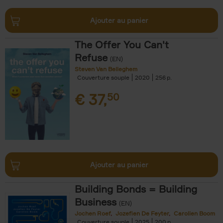
Ajouter au panier
The Offer You Can't
Refuse
(EN)
Steven Van Belleghem
Couverture souple
2020
256
€
37,
50
Ajouter au panier
Building Bonds = Building
Business
(EN)
Jochen Roef
Jozefien De Feyter
Carolien Boom
Couverture souple
2025
200