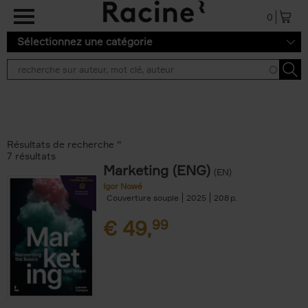
Aller au contenu principal
0
Sélectionnez une catégorie
Résultats de recherche ''
7 résultats
Marketing (ENG)
(EN)
Igor Nowé
Couverture souple
2025
208
€
49,
99