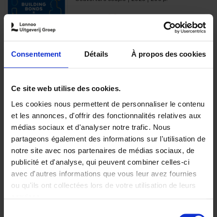
€
29,
99
Consentement
Détails
À propos des cookies
Ajouter au panier
Ce site web utilise des cookies.
Les cookies nous permettent de personnaliser le contenu
Optichannel Retail. Beyond
et les annonces, d'offrir des fonctionnalités relatives aux
the Digital Hysteria
(EN)
médias sociaux et d'analyser notre trafic. Nous
Gino Van Ossel
partageons également des informations sur l'utilisation de
Autre finition
2019
350
notre site avec nos partenaires de médias sociaux, de
€
29,
99
publicité et d'analyse, qui peuvent combiner celles-ci
avec d'autres informations que vous leur avez fournies
ou qu'ils ont collectées lors de votre utilisation de leurs
services.
Sélection