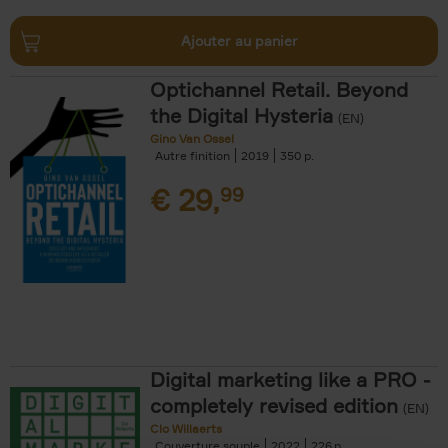
Ajouter au panier
Optichannel Retail. Beyond
the Digital Hysteria
(EN)
Gino Van Ossel
Autre finition
2019
350
€
29,
99
Digital marketing like a PRO -
completely revised edition
(EN)
Clo Willaerts
Couverture souple
2022
226