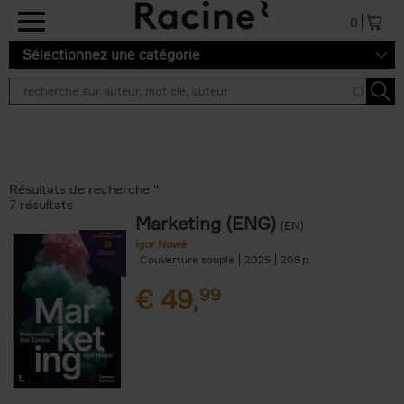
Aller au contenu principal
0
Sélectionnez une catégorie
Résultats de recherche ''
7 résultats
Marketing (ENG)
(EN)
Igor Nowé
Couverture souple
2025
208
€
49,
99