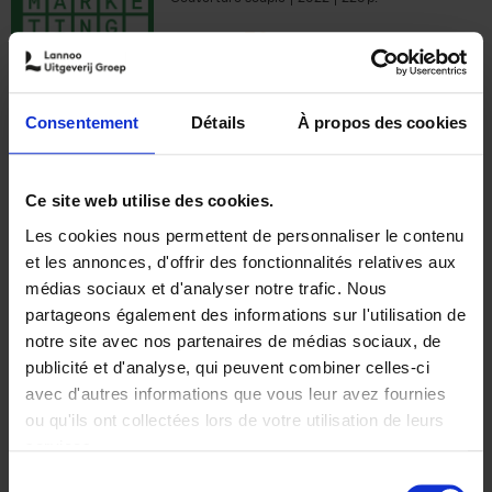
€
35,
50
Consentement
Détails
À propos des cookies
Ajouter au panier
Ce site web utilise des cookies.
Les cookies nous permettent de personnaliser le contenu
The Offer You Can't
et les annonces, d'offrir des fonctionnalités relatives aux
Refuse
(EN)
médias sociaux et d'analyser notre trafic. Nous
Steven Van Belleghem
partageons également des informations sur l'utilisation de
Couverture souple
2020
256
notre site avec nos partenaires de médias sociaux, de
€
37,
50
publicité et d'analyse, qui peuvent combiner celles-ci
avec d'autres informations que vous leur avez fournies
ou qu'ils ont collectées lors de votre utilisation de leurs
services.
Sélection