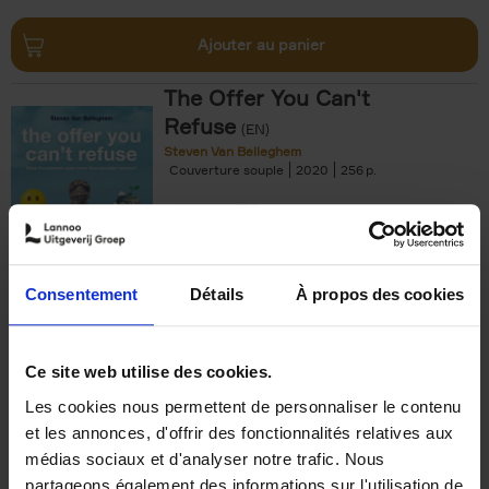
Ajouter au panier
The Offer You Can't
Refuse
(EN)
Steven Van Belleghem
Couverture souple
2020
256
€
37,
50
Consentement
Détails
À propos des cookies
Ajouter au panier
Ce site web utilise des cookies.
Les cookies nous permettent de personnaliser le contenu
Building Bonds = Building
et les annonces, d'offrir des fonctionnalités relatives aux
Business
(EN)
médias sociaux et d'analyser notre trafic. Nous
Jochen Roef
Jozefien De Feyter
Carolien Boom
partageons également des informations sur l'utilisation de
Couverture souple
2025
200