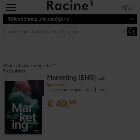
Aller au contenu principal
0
Sélectionnez une catégorie
Résultats de recherche ''
5 résultats
Marketing (ENG)
(EN)
Igor Nowé
Couverture souple
2025
208
€
49,
99