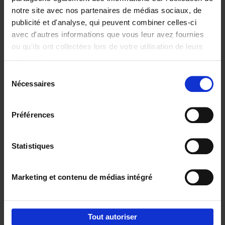
notre site avec nos partenaires de médias sociaux, de
€
29,
99
publicité et d'analyse, qui peuvent combiner celles-ci
avec d'autres informations que vous leur avez fournies
ou qu'ils ont collectées lors de votre utilisation de leurs
services.
Sélection
Nécessaires
du
Ajouter au panier
consentement
Digital marketing like a PRO -
Préférences
completely revised edition
(EN)
Clo Willaerts
Couverture souple
2022
226
Statistiques
€
35,
50
Marketing et contenu de médias intégré
Tout autoriser