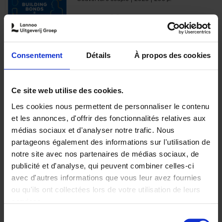
€
29,
99
Consentement
Détails
À propos des cookies
Ajouter au panier
Ce site web utilise des cookies.
Les cookies nous permettent de personnaliser le contenu
Optichannel Retail. Beyond
et les annonces, d'offrir des fonctionnalités relatives aux
the Digital Hysteria
(EN)
médias sociaux et d'analyser notre trafic. Nous
Gino Van Ossel
partageons également des informations sur l'utilisation de
Autre finition
2019
350
notre site avec nos partenaires de médias sociaux, de
€
29,
99
publicité et d'analyse, qui peuvent combiner celles-ci
avec d'autres informations que vous leur avez fournies
ou qu'ils ont collectées lors de votre utilisation de leurs
services.
Sélection