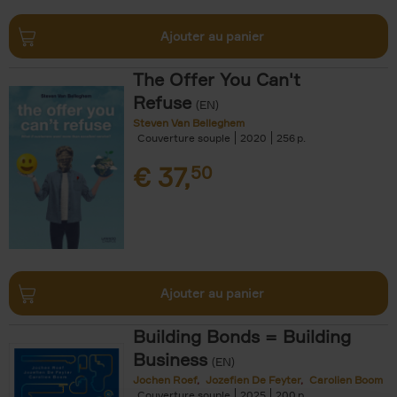
Ajouter au panier
The Offer You Can't
Refuse
(EN)
Steven Van Belleghem
Couverture souple
2020
256
€
37,
50
Ajouter au panier
Building Bonds = Building
Business
(EN)
Jochen Roef
Jozefien De Feyter
Carolien Boom
Couverture souple
2025
200