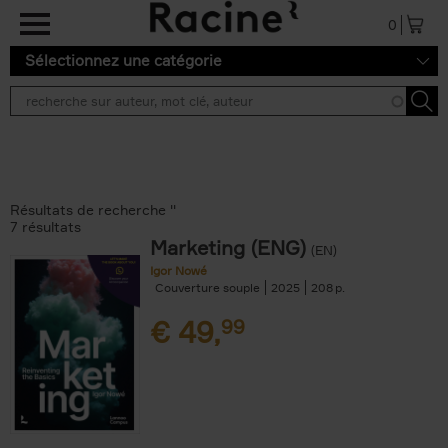
Aller au contenu principal
0
Sélectionnez une catégorie
Résultats de recherche ''
7 résultats
Marketing (ENG)
(EN)
Igor Nowé
Couverture souple
2025
208
€
49,
99