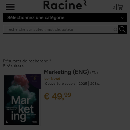
Aller au contenu principal
0
Sélectionnez une catégorie
Résultats de recherche ''
5 résultats
Marketing (ENG)
(EN)
Igor Nowé
Couverture souple
2025
208
€
49,
99