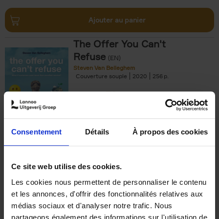
Ajouter au panier
The Offer You Can't
Refuse
(EN)
Steven Van Belleghem
Couverture souple
2020
256
€
37,
50
Consentement
Détails
À propos des cookies
Ajouter au panier
Ce site web utilise des cookies.
Les cookies nous permettent de personnaliser le contenu
Building Bonds = Building
et les annonces, d'offrir des fonctionnalités relatives aux
Business
(EN)
médias sociaux et d'analyser notre trafic. Nous
Jochen Roef
Jozefien De Feyter
Carolien Boom
partageons également des informations sur l'utilisation de
Couverture souple
2025
200