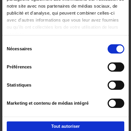
notre site avec nos partenaires de médias sociaux, de
€
29,
99
publicité et d'analyse, qui peuvent combiner celles-ci
avec d'autres informations que vous leur avez fournies
ou qu'ils ont collectées lors de votre utilisation de leurs
services.
Sélection
Nécessaires
du
Ajouter au panier
consentement
Digital marketing like a PRO -
Préférences
completely revised edition
(EN)
Clo Willaerts
Couverture souple
2022
226
Statistiques
€
35,
50
Marketing et contenu de médias intégré
Tout autoriser