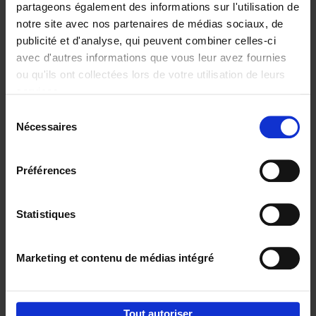
partageons également des informations sur l'utilisation de
notre site avec nos partenaires de médias sociaux, de
Ajouter au panier
publicité et d'analyse, qui peuvent combiner celles-ci
avec d'autres informations que vous leur avez fournies
Content Marketing like a
ou qu'ils ont collectées lors de votre utilisation de leurs
PRO
(EN)
services.
Clo Willaerts
Couverture souple
2023
352
Sélection
Nécessaires
du
€
37,
50
consentement
Préférences
Statistiques
Ajouter au panier
Marketing et contenu de médias intégré
Envie de bonnes idées de lecture, de
réductions, d’actions et d’inspiration ?
Tout autoriser