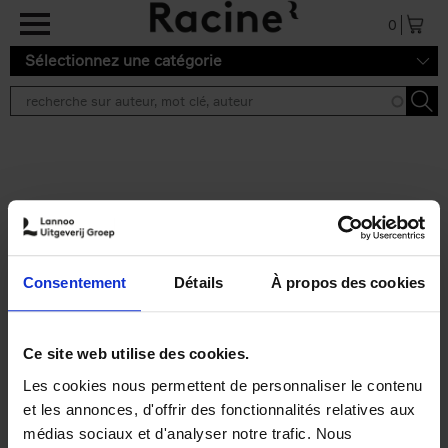
Aller au contenu principal
0
Sélectionnez une catégorie
Résultats de recherche ''
2 résultats
Personal Branding like a
PRO
(EN)
Consentement
Détails
À propos des cookies
Clo Willaerts
Couverture souple
2026
253
€
34,
99
Ce site web utilise des cookies.
Les cookies nous permettent de personnaliser le contenu
et les annonces, d'offrir des fonctionnalités relatives aux
médias sociaux et d'analyser notre trafic. Nous