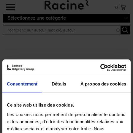
Aller au contenu principal
0
Sélectionnez une catégorie
Résultats de recherche ''
2 résultats
Personal Branding like a
PRO
(EN)
Consentement
Détails
À propos des cookies
Clo Willaerts
Couverture souple
2026
253
€
34,
99
Ce site web utilise des cookies.
Les cookies nous permettent de personnaliser le contenu
et les annonces, d'offrir des fonctionnalités relatives aux
médias sociaux et d'analyser notre trafic. Nous