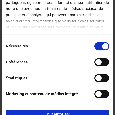
partageons également des informations sur l'utilisation de
notre site avec nos partenaires de médias sociaux, de
Ajouter au panier
publicité et d'analyse, qui peuvent combiner celles-ci
avec d'autres informations que vous leur avez fournies
Content Marketing like a
ou qu'ils ont collectées lors de votre utilisation de leurs
PRO
(EN)
services.
Clo Willaerts
Couverture souple
2023
352
Sélection
Nécessaires
du
€
37,
50
consentement
Préférences
Statistiques
Ajouter au panier
Marketing et contenu de médias intégré
Envie de bonnes idées de lecture, de
réductions, d’actions et d’inspiration ?
Tout autoriser