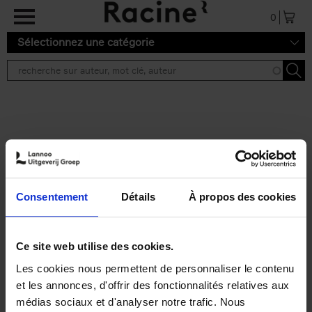
Aller au contenu principal
0
Sélectionnez une catégorie
Résultats de recherche ''
2 résultats
Personal Branding like a
PRO
(EN)
Consentement
Détails
À propos des cookies
Clo Willaerts
Couverture souple
2026
253
€
34,
99
Ce site web utilise des cookies.
Les cookies nous permettent de personnaliser le contenu
et les annonces, d'offrir des fonctionnalités relatives aux
médias sociaux et d'analyser notre trafic. Nous