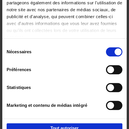
partageons également des informations sur l'utilisation de
notre site avec nos partenaires de médias sociaux, de
Ajouter au panier
publicité et d'analyse, qui peuvent combiner celles-ci
avec d'autres informations que vous leur avez fournies
Content Marketing like a
ou qu'ils ont collectées lors de votre utilisation de leurs
PRO
(EN)
services.
Clo Willaerts
Couverture souple
2023
352
Sélection
Nécessaires
du
€
37,
50
consentement
Préférences
Statistiques
Ajouter au panier
Marketing et contenu de médias intégré
Envie de bonnes idées de lecture, de
réductions, d’actions et d’inspiration ?
Tout autoriser