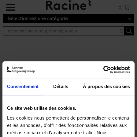
Aller au contenu principal
0
Sélectionnez une catégorie
Résultats de recherche ''
2 résultats
Personal Branding like a
PRO
(EN)
Consentement
Détails
À propos des cookies
Clo Willaerts
Couverture souple
2026
253
€
34,
99
Ce site web utilise des cookies.
Les cookies nous permettent de personnaliser le contenu
et les annonces, d'offrir des fonctionnalités relatives aux
médias sociaux et d'analyser notre trafic. Nous