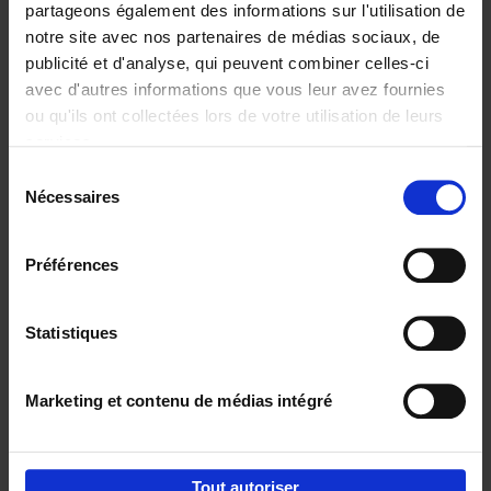
partageons également des informations sur l'utilisation de
notre site avec nos partenaires de médias sociaux, de
Ajouter au panier
publicité et d'analyse, qui peuvent combiner celles-ci
avec d'autres informations que vous leur avez fournies
Content Marketing like a
ou qu'ils ont collectées lors de votre utilisation de leurs
PRO
(EN)
services.
Clo Willaerts
Couverture souple
2023
352
Sélection
Nécessaires
du
€
37,
50
consentement
Préférences
Statistiques
Ajouter au panier
Marketing et contenu de médias intégré
Envie de bonnes idées de lecture, de
réductions, d’actions et d’inspiration ?
Tout autoriser