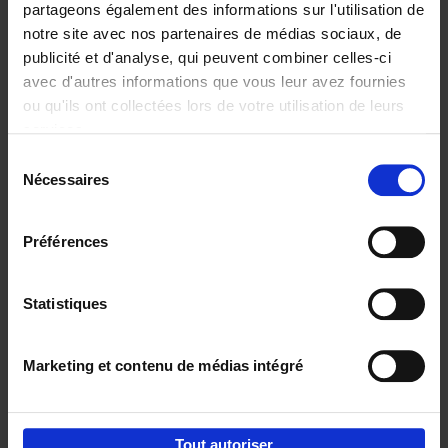
partageons également des informations sur l'utilisation de
notre site avec nos partenaires de médias sociaux, de
Ajouter au panier
publicité et d'analyse, qui peuvent combiner celles-ci
avec d'autres informations que vous leur avez fournies
Content Marketing like a
ou qu'ils ont collectées lors de votre utilisation de leurs
PRO
(EN)
services.
Clo Willaerts
Couverture souple
2023
352
Sélection
Nécessaires
du
€
37,
50
consentement
Préférences
Statistiques
Ajouter au panier
Marketing et contenu de médias intégré
Envie de bonnes idées de lecture, de
réductions, d’actions et d’inspiration ?
Tout autoriser