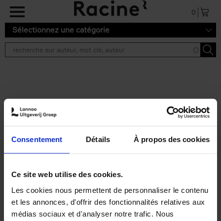
Aller au contenu principal
0
Sélectionnez une catégorie
Résultats de recherche ''
2 résultats
Personal Branding like a
PRO
(EN)
Consentement
Détails
À propos des cookies
Clo Willaerts
Couverture souple
2026
253
€
34,
99
Ce site web utilise des cookies.
Les cookies nous permettent de personnaliser le contenu
et les annonces, d'offrir des fonctionnalités relatives aux
médias sociaux et d'analyser notre trafic. Nous